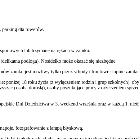
, parking dla rowerów.
nsportowych lub trzymane na rękach w zamku.
(delikatna podłoga). Nosidełko może okazać się niezbędne.
mów zamku jest możliwy tylko przez schody i frontowe stopnie zamku
: poniżej 18 roku życia (z wyłączeniem rodzin i grup szkolnych), obyw
zyszącą osobą dorosłą), osoby poszukujące pracy z orzeczeniem sprzed
ropejskie Dni Dziedzictwa w 3. weekend września oraz w każdą 1. niedz
 napoje, fotografowanie z lampą błyskową.
u 16 lat i młodszych, chyba że towarzyszy im odpowiedzialna osoba d