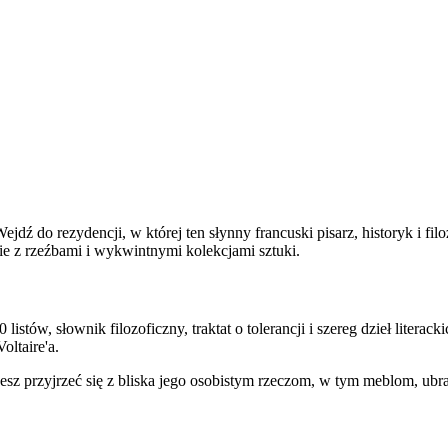
jdź do rezydencji, w której ten słynny francuski pisarz, historyk i fi
e z rzeźbami i wykwintnymi kolekcjami sztuki.
istów, słownik filozoficzny, traktat o tolerancji i szereg dzieł literack
ltaire'a.
ożesz przyjrzeć się z bliska jego osobistym rzeczom, w tym meblom, u