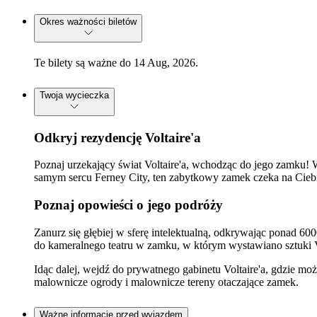
Okres ważności biletów
Te bilety są ważne do 14 Aug, 2026.
Twoja wycieczka
Odkryj rezydencję Voltaire'a
Poznaj urzekający świat Voltaire'a, wchodząc do jego zamku! We
samym sercu Ferney City, ten zabytkowy zamek czeka na Ciebi
Poznaj opowieści o jego podróży
Zanurz się głębiej w sferę intelektualną, odkrywając ponad 6000 l
do kameralnego teatru w zamku, w którym wystawiano sztuki Vo
Idąc dalej, wejdź do prywatnego gabinetu Voltaire'a, gdzie m
malownicze ogrody i malownicze tereny otaczające zamek.
Ważne informacje przed wyjazdem