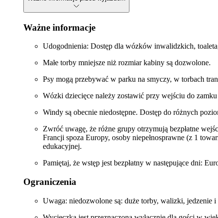
Ważne informacje
Udogodnienia: Dostęp dla wózków inwalidzkich, toaleta
Małe torby mniejsze niż rozmiar kabiny są dozwolone.
Psy mogą przebywać w parku na smyczy, w torbach tra
Wózki dziecięce należy zostawić przy wejściu do zamku 
Windy są obecnie niedostępne. Dostęp do różnych pozio
Zwróć uwagę, że różne grupy otrzymują bezpłatne wejście
Francji spoza Europy, osoby niepełnosprawne (z 1 towar
edukacyjnej.
Pamiętaj, że wstęp jest bezpłatny w następujące dni: Eu
Ograniczenia
Uwaga: niedozwolone są: duże torby, walizki, jedzenie i
Wycieczka jest przeznaczona wyłącznie dla gości w wiek