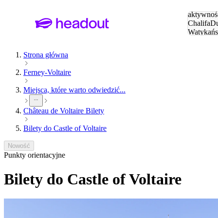
Szukaj
aktywnośc
Chalifa
Du
Watykańs
Eiffla
Par
Strona główna
Ferney-Voltaire
Miejsca, które warto odwiedzić...
Château de Voltaire Bilety
Bilety do Castle of Voltaire
Nowość
Punkty orientacyjne
Bilety do Castle of Voltaire