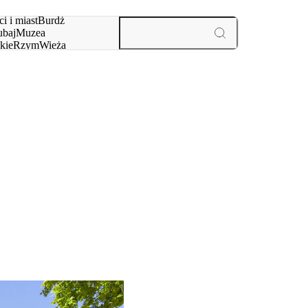
i i miast
Burdż
baj
Muzea
kie
Rzym
Wieża
yż
aktywności i miast