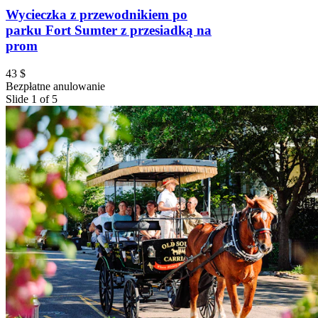
Wycieczka z przewodnikiem po
parku Fort Sumter z przesiadką na
prom
43 $
Bezpłatne anulowanie
Slide 1 of 5