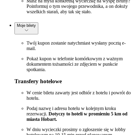
Masz na myśli konkretną wycieczkę na wyspę Bruny?
Poinformuj o tym swojego przewodnika, a on dołoży
wszelkich starań, aby tak się stało.
Moje bilety
Twój kupon zostanie natychmiast wysłany pocztą e-
mail.
Pokaż kupon w telefonie komórkowym z ważnym
dokumentem tożsamości ze zdjęciem w punkcie
spotkania.
Transfery hotelowe
W cenie biletu zawarty jest odbiór z hotelu i powrót do
hotelu.
Podaj nazwę i adresu hotelu w kolejnym kroku
rezerwacji.
Dotyczy to hoteli w promieniu 5 km od
miasta Hobart.
W dniu wycieczki prosimy o zgłoszenie się w lobby
hotelowym na 10-15 min przed planowanym