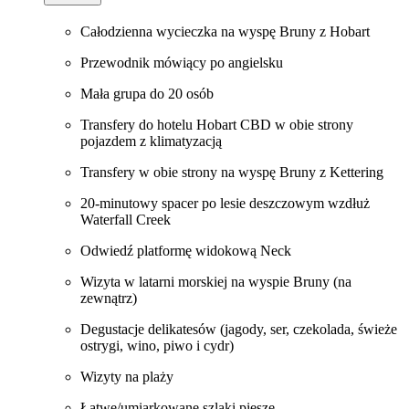
Całodzienna wycieczka na wyspę Bruny z Hobart
Przewodnik mówiący po angielsku
Mała grupa do 20 osób
Transfery do hotelu Hobart CBD w obie strony
pojazdem z klimatyzacją
Transfery w obie strony na wyspę Bruny z Kettering
20-minutowy spacer po lesie deszczowym wzdłuż
Waterfall Creek
Odwiedź platformę widokową Neck
Wizyta w latarni morskiej na wyspie Bruny (na
zewnątrz)
Degustacje delikatesów (jagody, ser, czekolada, świeże
ostrygi, wino, piwo i cydr)
Wizyty na plaży
Łatwe/umiarkowane szlaki piesze