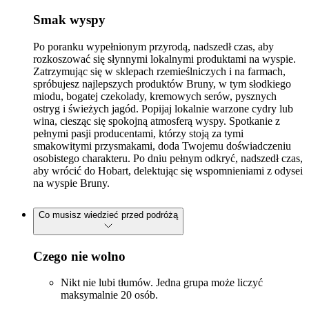
Smak wyspy
Po poranku wypełnionym przyrodą, nadszedł czas, aby
rozkoszować się słynnymi lokalnymi produktami na wyspie.
Zatrzymując się w sklepach rzemieślniczych i na farmach,
spróbujesz najlepszych produktów Bruny, w tym słodkiego
miodu, bogatej czekolady, kremowych serów, pysznych
ostryg i świeżych jagód. Popijaj lokalnie warzone cydry lub
wina, ciesząc się spokojną atmosferą wyspy. Spotkanie z
pełnymi pasji producentami, którzy stoją za tymi
smakowitymi przysmakami, doda Twojemu doświadczeniu
osobistego charakteru. Po dniu pełnym odkryć, nadszedł czas,
aby wrócić do Hobart, delektując się wspomnieniami z odysei
na wyspie Bruny.
Co musisz wiedzieć przed podróżą
Czego nie wolno
Nikt nie lubi tłumów. Jedna grupa może liczyć
maksymalnie 20 osób.