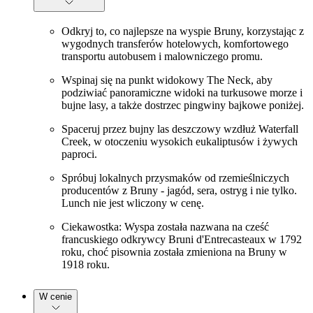
Odkryj to, co najlepsze na wyspie Bruny, korzystając z
wygodnych transferów hotelowych, komfortowego
transportu autobusem i malowniczego promu.
Wspinaj się na punkt widokowy The Neck, aby
podziwiać panoramiczne widoki na turkusowe morze i
bujne lasy, a także dostrzec pingwiny bajkowe poniżej.
Spaceruj przez bujny las deszczowy wzdłuż Waterfall
Creek, w otoczeniu wysokich eukaliptusów i żywych
paproci.
Spróbuj lokalnych przysmaków od rzemieślniczych
producentów z Bruny - jagód, sera, ostryg i nie tylko.
Lunch nie jest wliczony w cenę.
Ciekawostka: Wyspa została nazwana na cześć
francuskiego odkrywcy Bruni d'Entrecasteaux w 1792
roku, choć pisownia została zmieniona na Bruny w
1918 roku.
W cenie