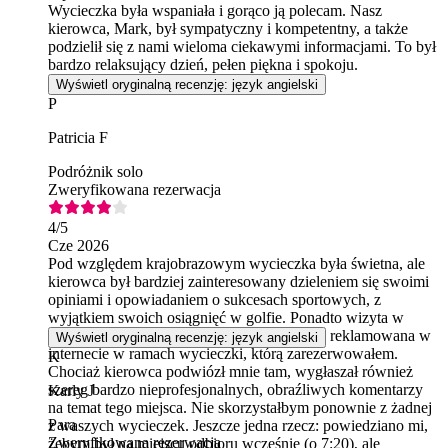
Wycieczka była wspaniała i gorąco ją polecam. Nasz
kierowca, Mark, był sympatyczny i kompetentny, a także
podzielił się z nami wieloma ciekawymi informacjami. To był
bardzo relaksujący dzień, pełen piękna i spokoju.
Wyświetl oryginalną recenzję: język angielski
P
Patricia F
Podróżnik solo
Zweryfikowana rezerwacja
4
/5
Cze 2026
Pod względem krajobrazowym wycieczka była świetna, ale
kierowca był bardziej zainteresowany dzieleniem się swoimi
opiniami i opowiadaniem o sukcesach sportowych, z
wyjątkiem swoich osiągnięć w golfie. Ponadto wizyta w
sklepie z serami została odwołana. Była ona reklamowana w
Wyświetl oryginalną recenzję: język angielski
internecie w ramach wycieczki, którą zarezerwowałem.
K
Chociaż kierowca podwiózł mnie tam, wygłaszał również
szereg bardzo nieprofesjonalnych, obraźliwych komentarzy
Karly J
na temat tego miejsca. Nie skorzystałbym ponownie z żadnej
Para
z waszych wycieczek. Jeszcze jedna rzecz: powiedziano mi,
Zweryfikowana rezerwacja
żebym był na miejscu odbioru wcześnie (o 7:20), ale