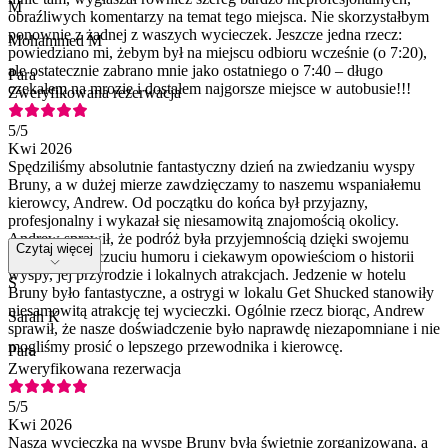
M
obraźliwych komentarzy na temat tego miejsca. Nie skorzystałbym
ponownie z żadnej z waszych wycieczek. Jeszcze jedna rzecz:
Mohammed M
powiedziano mi, żebym był na miejscu odbioru wcześnie (o 7:20),
ale ostatecznie zabrano mnie jako ostatniego o 7:40 – długo
Para
czekałem na mrozie i dostałem najgorsze miejsce w autobusie!!!
Zweryfikowana rezerwacja
5
/5
Kwi 2026
Spędziliśmy absolutnie fantastyczny dzień na zwiedzaniu wyspy
Bruny, a w dużej mierze zawdzięczamy to naszemu wspaniałemu
kierowcy, Andrew. Od początku do końca był przyjazny,
profesjonalny i wykazał się niesamowitą znajomością okolicy.
Andrew sprawił, że podróż była przyjemnością dzięki swojemu
Czytaj więcej
świetnemu poczuciu humoru i ciekawym opowieściom o historii
wyspy, jej przyrodzie i lokalnych atrakcjach. Jedzenie w hotelu
S
Bruny było fantastyczne, a ostrygi w lokalu Get Shucked stanowiły
niesamowitą atrakcję tej wycieczki. Ogólnie rzecz biorąc, Andrew
Sarah K
sprawił, że nasze doświadczenie było naprawdę niezapomniane i nie
mogliśmy prosić o lepszego przewodnika i kierowcę.
Para
Zweryfikowana rezerwacja
5
/5
Kwi 2026
Nasza wycieczka na wyspę Bruny była świetnie zorganizowana, a