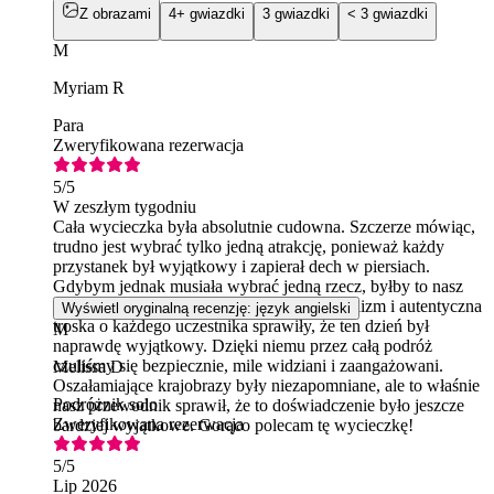
Z obrazami
4+ gwiazdki
3 gwiazdki
< 3 gwiazdki
M
Myriam R
Para
Zweryfikowana rezerwacja
5
/5
W zeszłym tygodniu
Cała wycieczka była absolutnie cudowna. Szczerze mówiąc,
trudno jest wybrać tylko jedną atrakcję, ponieważ każdy
przystanek był wyjątkowy i zapierał dech w piersiach.
Gdybym jednak musiała wybrać jedną rzecz, byłby to nasz
przewodnik. Jego wiedza, pasja, profesjonalizm i autentyczna
Wyświetl oryginalną recenzję: język angielski
troska o każdego uczestnika sprawiły, że ten dzień był
M
naprawdę wyjątkowy. Dzięki niemu przez całą podróż
czuliśmy się bezpiecznie, mile widziani i zaangażowani.
Melissa D
Oszałamiające krajobrazy były niezapomniane, ale to właśnie
Podróżnik solo
nasz przewodnik sprawił, że to doświadczenie było jeszcze
Zweryfikowana rezerwacja
bardziej wyjątkowe. Gorąco polecam tę wycieczkę!
5
/5
Lip 2026