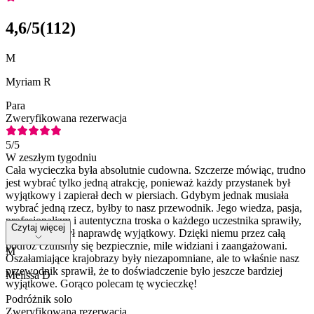
4,6
/5
(
112
)
M
Myriam R
Para
Zweryfikowana rezerwacja
5
/5
W zeszłym tygodniu
Cała wycieczka była absolutnie cudowna. Szczerze mówiąc, trudno
jest wybrać tylko jedną atrakcję, ponieważ każdy przystanek był
wyjątkowy i zapierał dech w piersiach. Gdybym jednak musiała
wybrać jedną rzecz, byłby to nasz przewodnik. Jego wiedza, pasja,
profesjonalizm i autentyczna troska o każdego uczestnika sprawiły,
Czytaj więcej
że ten dzień był naprawdę wyjątkowy. Dzięki niemu przez całą
podróż czuliśmy się bezpiecznie, mile widziani i zaangażowani.
M
Oszałamiające krajobrazy były niezapomniane, ale to właśnie nasz
przewodnik sprawił, że to doświadczenie było jeszcze bardziej
Melissa D
wyjątkowe. Gorąco polecam tę wycieczkę!
Podróżnik solo
Zweryfikowana rezerwacja