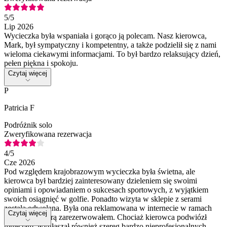
5
/5
Lip 2026
Wycieczka była wspaniała i gorąco ją polecam. Nasz kierowca,
Mark, był sympatyczny i kompetentny, a także podzielił się z nami
wieloma ciekawymi informacjami. To był bardzo relaksujący dzień,
pełen piękna i spokoju.
Czytaj więcej
P
Patricia F
Podróżnik solo
Zweryfikowana rezerwacja
4
/5
Cze 2026
Pod względem krajobrazowym wycieczka była świetna, ale
kierowca był bardziej zainteresowany dzieleniem się swoimi
opiniami i opowiadaniem o sukcesach sportowych, z wyjątkiem
swoich osiągnięć w golfie. Ponadto wizyta w sklepie z serami
została odwołana. Była ona reklamowana w internecie w ramach
Czytaj więcej
wycieczki, którą zarezerwowałem. Chociaż kierowca podwiózł
mnie tam, wygłaszał również szereg bardzo nieprofesjonalnych,