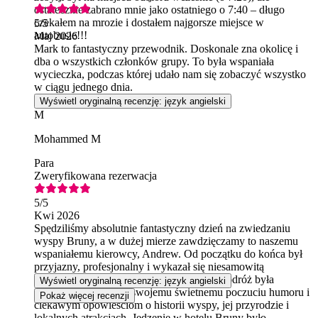
ostatecznie zabrano mnie jako ostatniego o 7:40 – długo
czekałem na mrozie i dostałem najgorsze miejsce w
5
/5
autobusie!!!
Maj 2026
Mark to fantastyczny przewodnik. Doskonale zna okolicę i
dba o wszystkich członków grupy. To była wspaniała
wycieczka, podczas której udało nam się zobaczyć wszystko
w ciągu jednego dnia.
Wyświetl oryginalną recenzję: język angielski
M
Mohammed M
Para
Zweryfikowana rezerwacja
5
/5
Kwi 2026
Spędziliśmy absolutnie fantastyczny dzień na zwiedzaniu
wyspy Bruny, a w dużej mierze zawdzięczamy to naszemu
wspaniałemu kierowcy, Andrew. Od początku do końca był
przyjazny, profesjonalny i wykazał się niesamowitą
znajomością okolicy. Andrew sprawił, że podróż była
Wyświetl oryginalną recenzję: język angielski
przyjemnością dzięki swojemu świetnemu poczuciu humoru i
Pokaż więcej recenzji
ciekawym opowieściom o historii wyspy, jej przyrodzie i
lokalnych atrakcjach. Jedzenie w hotelu Bruny było