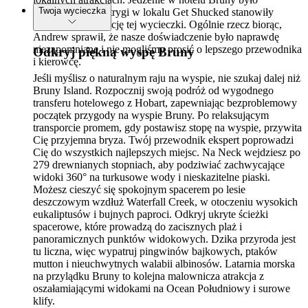
Twoja wycieczka
fantastyczne, a ostrygi w lokalu Get Shucked stanowiły
niesamowitą atrakcję tej wycieczki. Ogólnie rzecz biorąc,
Andrew sprawił, że nasze doświadczenie było naprawdę
niezapomniane i nie mogliśmy prosić o lepszego przewodnika
Odkryj piękną wyspę Bruny
i kierowcę.
Jeśli myślisz o naturalnym raju na wyspie, nie szukaj dalej niż
Bruny Island. Rozpocznij swoją podróż od wygodnego
transferu hotelowego z Hobart, zapewniając bezproblemowy
początek przygody na wyspie Bruny. Po relaksującym
transporcie promem, gdy postawisz stopę na wyspie, przywita
Cię przyjemna bryza. Twój przewodnik ekspert poprowadzi
Cię do wszystkich najlepszych miejsc. Na Neck wejdziesz po
279 drewnianych stopniach, aby podziwiać zachwycające
widoki 360° na turkusowe wody i nieskazitelne piaski.
Możesz cieszyć się spokojnym spacerem po lesie
deszczowym wzdłuż Waterfall Creek, w otoczeniu wysokich
eukaliptusów i bujnych paproci. Odkryj ukryte ścieżki
spacerowe, które prowadzą do zacisznych plaż i
panoramicznych punktów widokowych. Dzika przyroda jest
tu liczna, więc wypatruj pingwinów bajkowych, ptaków
mutton i nieuchwytnych walabii albinosów. Latarnia morska
na przylądku Bruny to kolejna malownicza atrakcja z
oszałamiającymi widokami na Ocean Południowy i surowe
klify.