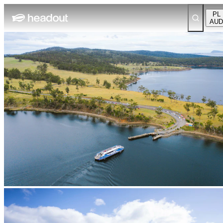
PL
AUD