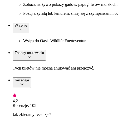
Zobacz na żywo pokazy gadów, papug, lwów morskich i p
Pozuj z żyrafą lub lemurem, śmiej się z szympansami i o
W cenie
Wstęp do Oasis Wildlife Fuerteventura
Zasady anulowania
Tych biletów nie można anulować ani przełożyć.
Recenzje
4,2
Recenzje: 105
Jak zbieramy recenzje?