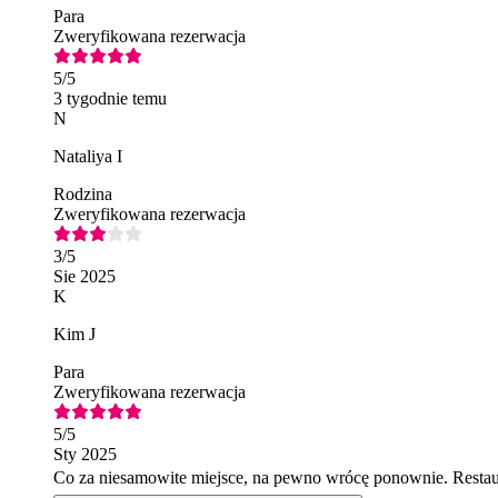
Para
Zweryfikowana rezerwacja
5
/5
3 tygodnie temu
N
Nataliya I
Rodzina
Zweryfikowana rezerwacja
3
/5
Sie 2025
K
Kim J
Para
Zweryfikowana rezerwacja
5
/5
Sty 2025
Co za niesamowite miejsce, na pewno wrócę ponownie. Restau