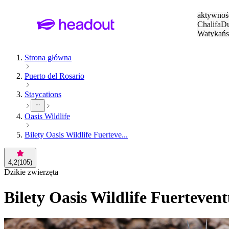
Szukaj
aktywnośc
Chalifa
Du
Watykańs
Eiffla
Par
Strona główna
Puerto del Rosario
Staycations
Oasis Wildlife
Bilety Oasis Wildlife Fuerteve...
4,2
(
105
)
Dzikie zwierzęta
Bilety Oasis Wildlife Fuerteven