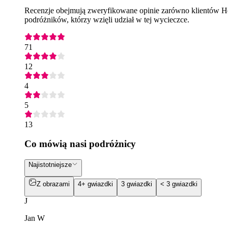
Recenzje obejmują zweryfikowane opinie zarówno klientów Hea
podróżników, którzy wzięli udział w tej wycieczce.
71
12
4
5
13
Co mówią nasi podróżnicy
Najistotniejsze
Z obrazami
4+ gwiazdki
3 gwiazdki
< 3 gwiazdki
J
Jan W