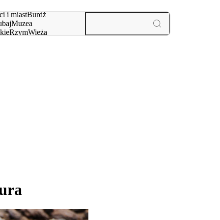
i i miast
Burdż
baj
Muzea
kie
Rzym
Wieża
yż
aktywności i miast
tura