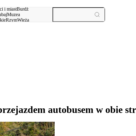
i i miast
Burdż
baj
Muzea
kie
Rzym
Wieża
yż
aktywności i miast
przejazdem autobusem w obie st