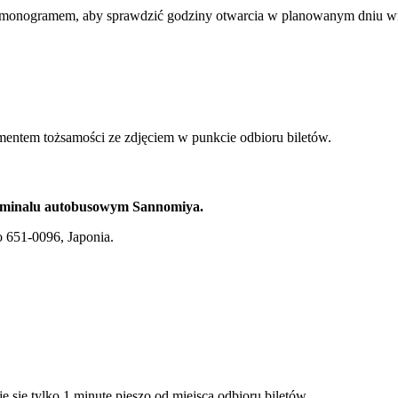
armonogramem, aby sprawdzić godziny otwarcia w planowanym dniu wi
tem tożsamości ze zdjęciem w punkcie odbioru biletów.
rminalu autobusowym Sannomiya.
 651-0096, Japonia.
e się tylko 1 minutę pieszo od miejsca odbioru biletów.