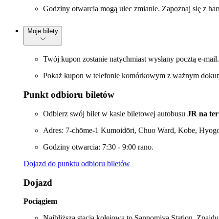
Godziny otwarcia mogą ulec zmianie. Zapoznaj się z h
Moje bilety
Twój kupon zostanie natychmiast wysłany pocztą e-mail.
Pokaż kupon w telefonie komórkowym z ważnym dokumen
Punkt odbioru biletów
Odbierz swój bilet w kasie biletowej autobusu
JR na te
Adres: 7-chōme-1 Kumoidōri, Chuo Ward, Kobe, Hyogo
Godziny otwarcia: 7:30 - 9:00 rano.
Dojazd do punktu odbioru biletów
Dojazd
Pociągiem
Najbliższa stacja kolejowa to Sannomiya Station. Znajduj