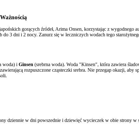
ą Ważnością
japońskich gorących źródeł, Arima Onsen, korzystając z wygodnego au
b do 3 dni i 2 nocy. Zanurz się w leczniczych wodach tego starożytne
a woda) i
Ginsen
(srebrna woda). Woda "Kinsen", która zawiera śladowe 
 zawierającą rozpuszczone cząsteczki srebra. Nie przegap okazji, aby
oli.
ny dziennie w dni powszednie i dziewięć wycieczek w obie strony w s