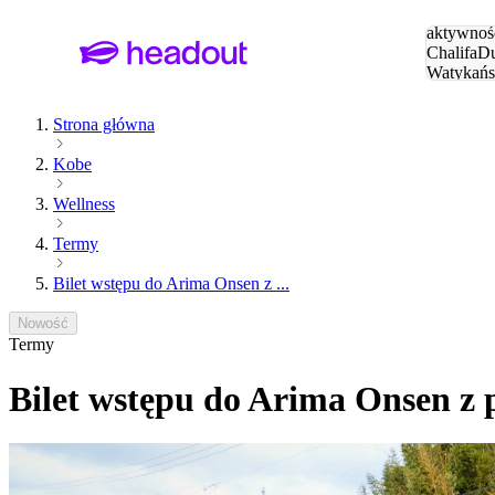
Szukaj
aktywnośc
Chalifa
Du
Watykańs
Eiffla
Par
Strona główna
Kobe
Wellness
Termy
Bilet wstępu do Arima Onsen z ...
Nowość
Termy
Bilet wstępu do Arima Onsen z 