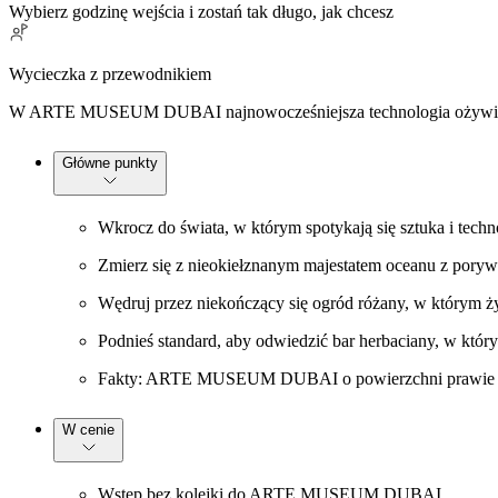
Wybierz godzinę wejścia i zostań tak długo, jak chcesz
Wycieczka z przewodnikiem
W ARTE MUSEUM DUBAI najnowocześniejsza technologia ożywia eksp
Główne punkty
Wkrocz do świata, w którym spotykają się sztuka i techno
Zmierz się z nieokiełznanym majestatem oceanu z porywi
Wędruj przez niekończący się ogród różany, w którym ż
Podnieś standard, aby odwiedzić bar herbaciany, w który
Fakty: ARTE MUSEUM DUBAI o powierzchni prawie 30 00
W cenie
Wstęp bez kolejki do ARTE MUSEUM DUBAI