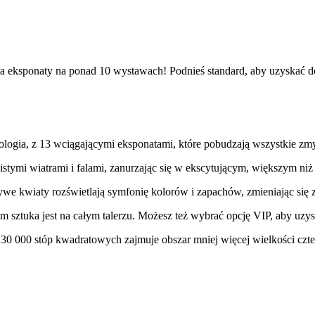
onaty na ponad 10 wystawach! Podnieś standard, aby uzyskać dostę
logia, z 13 wciągającymi eksponatami, które pobudzają wszystkie zmysły
stymi wiatrami i falami, zanurzając się w ekscytującym, większym niż
ywe kwiaty rozświetlają symfonię kolorów i zapachów, zmieniając się
m sztuka jest na całym talerzu. Możesz też wybrać opcję VIP, aby uzysk
0 stóp kwadratowych zajmuje obszar mniej więcej wielkości cztere