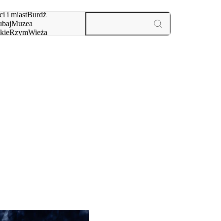
i i miast
Burdż
baj
Muzea
kie
Rzym
Wieża
yż
aktywności i miast