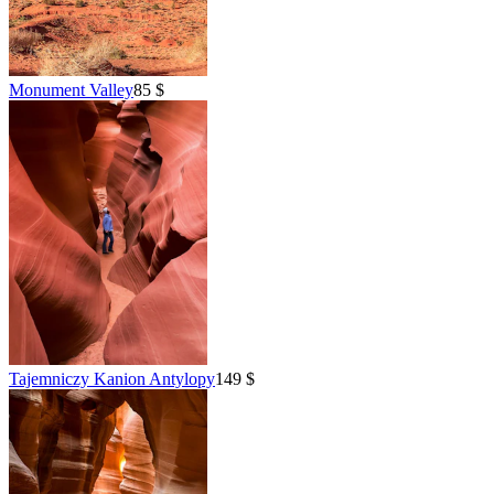
Monument Valley
85 $
Tajemniczy Kanion Antylopy
149 $