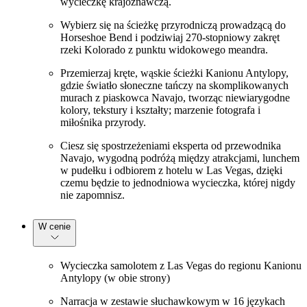
wycieczkę krajoznawczą.
Wybierz się na ścieżkę przyrodniczą prowadzącą do
Horseshoe Bend i podziwiaj 270-stopniowy zakręt
rzeki Kolorado z punktu widokowego meandra.
Przemierzaj kręte, wąskie ścieżki Kanionu Antylopy,
gdzie światło słoneczne tańczy na skomplikowanych
murach z piaskowca Navajo, tworząc niewiarygodne
kolory, tekstury i kształty; marzenie fotografa i
miłośnika przyrody.
Ciesz się spostrzeżeniami eksperta od przewodnika
Navajo, wygodną podróżą między atrakcjami, lunchem
w pudełku i odbiorem z hotelu w Las Vegas, dzięki
czemu będzie to jednodniowa wycieczka, której nigdy
nie zapomnisz.
W cenie
Wycieczka samolotem z Las Vegas do regionu Kanionu
Antylopy (w obie strony)
Narracja w zestawie słuchawkowym w 16 językach