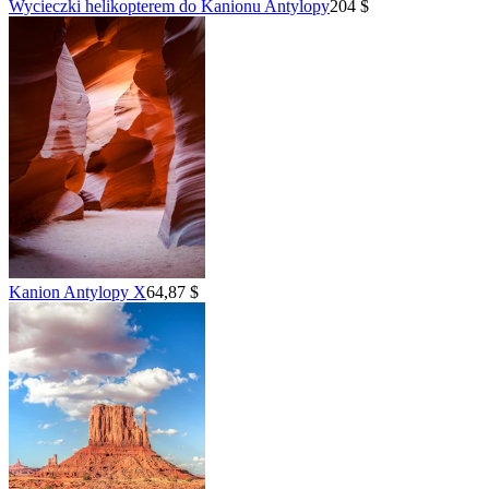
Wycieczki helikopterem do Kanionu Antylopy
204 $
Kanion Antylopy X
64,87 $