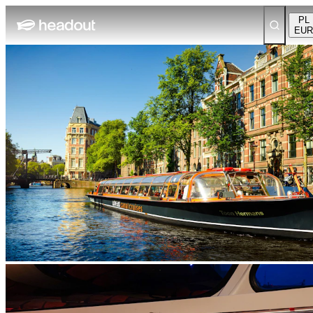
PL
EUR