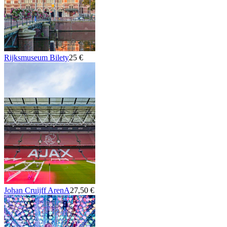
Rijksmuseum Bilety
25 €
Johan Cruijff ArenA
27,50 €