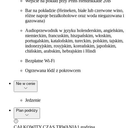
Wejście na pokład przy Prins Hendrikkade 20B
Bar na pokładzie (Heineken, białe lub czerwone wino,
różne napoje bezalkoholowe oraz woda niegazowana i
gazowana)
Audioprzewodnik w języku holenderskim, angielskim,
niemieckim, francuskim, hiszpańskim, włoskim,
portugalskim, katalońskim, tureckim, polskim, tajskim,
indonezyjskim, rosyjskim, koreańskim, japońskim,
chińskim, arabskim, hebrajskim i Hindi
Bezpłatne Wi-Fi
Ogrzewana łódź z pokrowcem
Nie w cenie
Jedzenie
Plan podróży
CAŁKOWITY CZAS TRWANIA
1 godzina