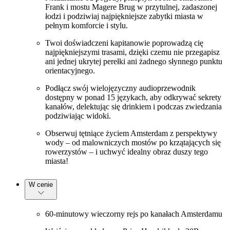
Frank i mostu Magere Brug w przytulnej, zadaszonej
łodzi i podziwiaj najpiękniejsze zabytki miasta w
pełnym komforcie i stylu.
Twoi doświadczeni kapitanowie poprowadzą cię
najpiękniejszymi trasami, dzięki czemu nie przegapisz
ani jednej ukrytej perełki ani żadnego słynnego punktu
orientacyjnego.
Podłącz swój wielojęzyczny audioprzewodnik
dostępny w ponad 15 językach, aby odkrywać sekrety
kanałów, delektując się drinkiem i podczas zwiedzania
podziwiając widoki.
Obserwuj tętniące życiem Amsterdam z perspektywy
wody – od malowniczych mostów po krzątających się
rowerzystów – i uchwyć idealny obraz duszy tego
miasta!
W cenie
60-minutowy wieczorny rejs po kanałach Amsterdamu