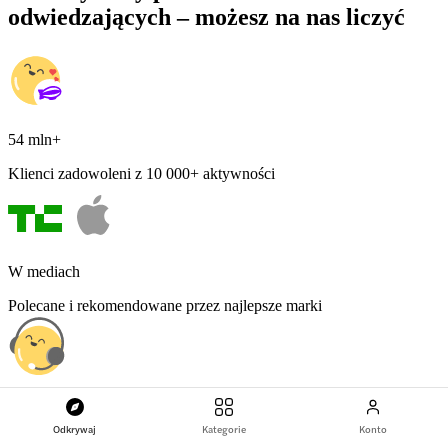
odwiedzających – możesz na nas liczyć
54 mln+
Klienci zadowoleni z 10 000+ aktywności
W mediach
Polecane i rekomendowane przez najlepsze marki
Centrum pomocy 24/7
Odkrywaj
Kategorie
Konto
Masz pytanie? Czatuj na żywo z lokalnymi ekspertami, gdzie chcesz