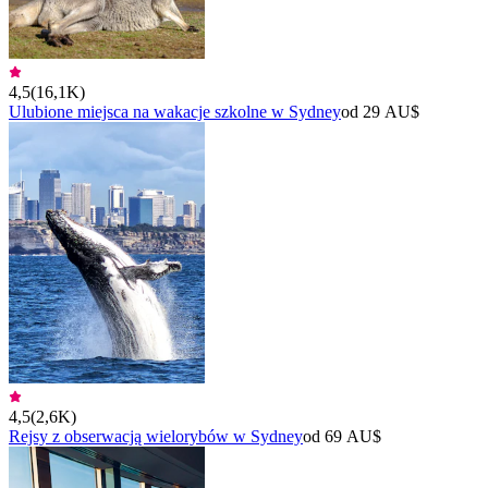
4,5
(
16,1K
)
Ulubione miejsca na wakacje szkolne w Sydney
od 29 AU$
4,5
(
2,6K
)
Rejsy z obserwacją wielorybów w Sydney
od 69 AU$