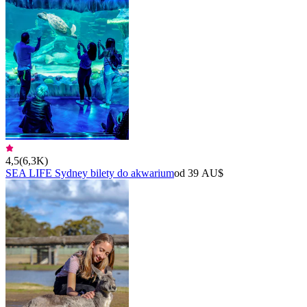
4,5
(
6,3K
)
SEA LIFE Sydney bilety do akwarium
od 39 AU$