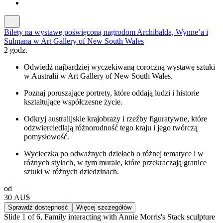
Bilety na wystawę poświęconą nagrodom Archibalda, Wynne’a i
Sulmana w Art Gallery of New South Wales
2 godz.
Odwiedź najbardziej wyczekiwaną coroczną wystawę sztuki
w Australii w Art Gallery of New South Wales.
Poznaj poruszające portrety, które oddają ludzi i historie
kształtujące współczesne życie.
Odkryj australijskie krajobrazy i rzeźby figuratywne, które
odzwierciedlają różnorodność tego kraju i jego twórczą
pomysłowość.
Wycieczka po odważnych dziełach o różnej tematyce i w
różnych stylach, w tym murale, które przekraczają granice
sztuki w różnych dziedzinach.
od
30 AU$
Sprawdź dostępność
Więcej szczegółów
Slide 1 of 6, Family interacting with Annie Morris's Stack sculpture