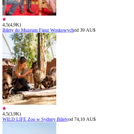
4,5
(
4,9K
)
Bilety do Muzeum Figur Woskowych
od 39 AU$
4,5
(
3,9K
)
WILD LIFE Zoo w Sydney Bilety
od 74,10 AU$