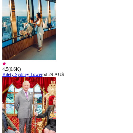
4,5
(
6,6K
)
Bilety Sydney Tower
od 29 AU$