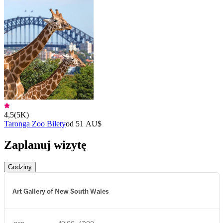
4,5
(
5K
)
Taronga Zoo Bilety
od 51 AU$
Zaplanuj wizytę
Godziny
Art Gallery of New South Wales
pon
10:00 - 17:00