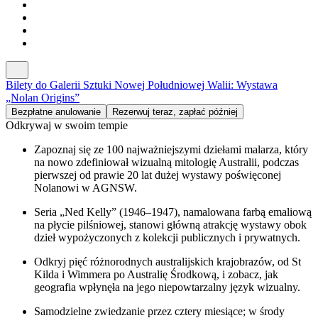
Bilety do Galerii Sztuki Nowej Południowej Walii: Wystawa
„Nolan Origins”
Bezpłatne anulowanie
Rezerwuj teraz, zapłać później
Odkrywaj w swoim tempie
Zapoznaj się ze 100 najważniejszymi dziełami malarza, który
na nowo zdefiniował wizualną mitologię Australii, podczas
pierwszej od prawie 20 lat dużej wystawy poświęconej
Nolanowi w AGNSW.
Seria „Ned Kelly” (1946–1947), namalowana farbą emaliową
na płycie pilśniowej, stanowi główną atrakcję wystawy obok
dzieł wypożyczonych z kolekcji publicznych i prywatnych.
Odkryj pięć różnorodnych australijskich krajobrazów, od St
Kilda i Wimmera po Australię Środkową, i zobacz, jak
geografia wpłynęła na jego niepowtarzalny język wizualny.
Samodzielne zwiedzanie przez cztery miesiące; w środy