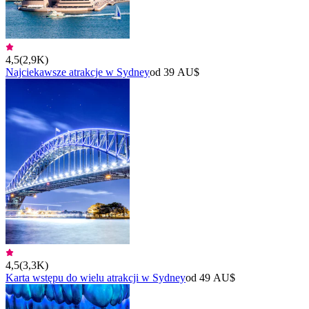
4,5
(
2,9K
)
Najciekawsze atrakcje w Sydney
od 39 AU$
4,5
(
3,3K
)
Karta wstępu do wielu atrakcji w Sydney
od 49 AU$