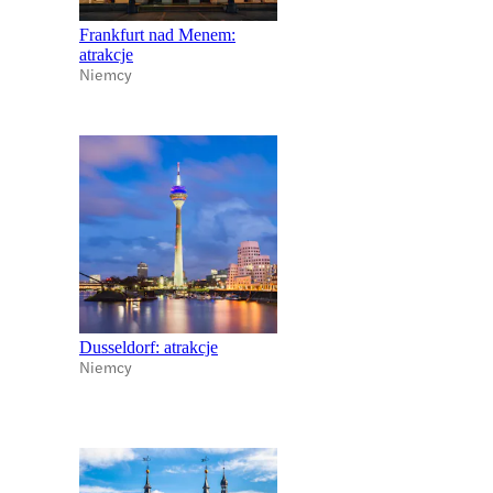
Frankfurt nad Menem:
atrakcje
Niemcy
Dusseldorf: atrakcje
Niemcy