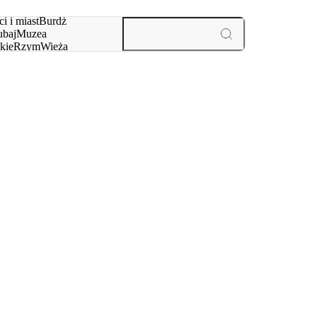
i i miast
Burdż
baj
Muzea
kie
Rzym
Wieża
yż
aktywności i miast