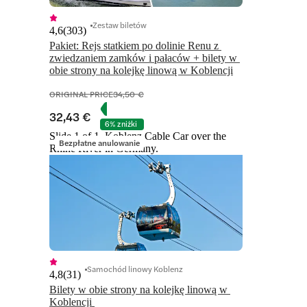
Zestaw biletów
4,6
(
303
)
Pakiet: Rejs statkiem po dolinie Renu z 
zwiedzaniem zamków i pałaców + bilety w 
obie strony na kolejkę linową w Koblencji
ORIGINAL PRICE
34,50 €
32,43 €
6% zniżki
Slide 1 of 1, Koblenz Cable Car over the
Bezpłatne anulowanie
Rhine River in Germany.
Samochód linowy Koblenz
4,8
(
31
)
Bilety w obie strony na kolejkę linową w 
Koblencji 