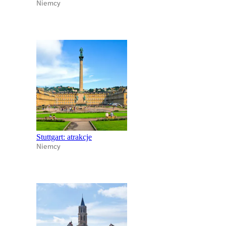
Niemcy
Stuttgart: atrakcje
Niemcy