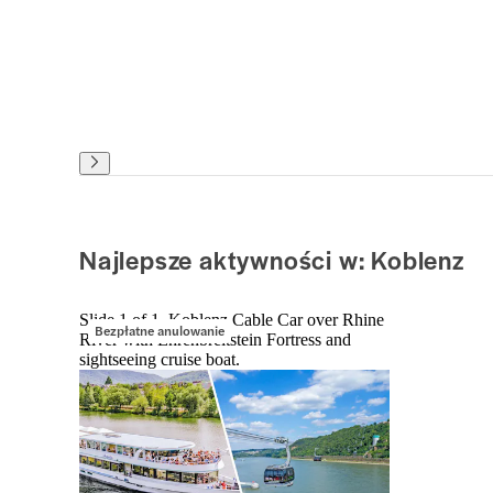
Najlepsze aktywności w: Koblenz
Slide 1 of 1, Koblenz Cable Car over Rhine
Bezpłatne anulowanie
River with Ehrenbreitstein Fortress and
sightseeing cruise boat.