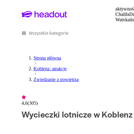
Szukaj
aktywnośc
Chalifa
Du
Watykańs
Eiffla
Par
Wszystkie kategorie
Strona główna
Koblenz: atrakcje
Zwiedzanie z powietrza
4,6
(
305
)
Wycieczki lotnicze w Koblenz