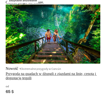
Bezpłatne anulowanie
Cancun jungle adventure.
Nowość
Ekstremalne przygody w Cancún
Przygoda na quadach w dżungli z zjazdami na linie, cenotą i 
degustacją tequili
od
65 $