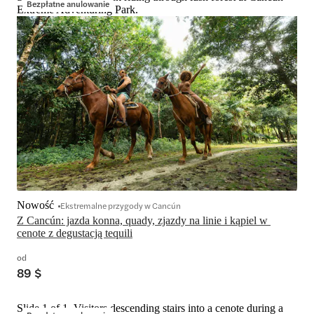
Bezpłatne anulowanie
Extreme Adventuring Park.
Nowość
Ekstremalne przygody w Cancún
Z Cancún: jazda konna, quady, zjazdy na linie i kąpiel w 
cenote z degustacją tequili
od
89 $
Slide 1 of 1, Visitors descending stairs into a cenote during a