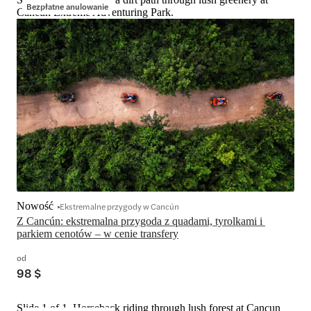
Bezpłatne anulowanie
Cancun Extreme Adventuring Park.
Nowość
Ekstremalne przygody w Cancún
Z Cancún: ekstremalna przygoda z quadami, tyrolkami i 
parkiem cenotów – w cenie transfery
od
98 $
Slide 1 of 1, Horseback riding through lush forest at Cancun