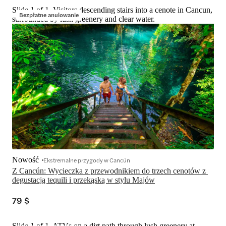
Slide 1 of 1, Visitors descending stairs into a cenote in Cancun,
Bezpłatne anulowanie
surrounded by lush greenery and clear water.
Nowość
Ekstremalne przygody w Cancún
Z Cancún: Wycieczka z przewodnikiem do trzech cenotów z 
degustacją tequili i przekąską w stylu Majów
79 $
Slide 1 of 1, ATVs on a dirt path through lush greenery at