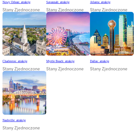
Nowy Orlean: atrakcje
Savannah: atrakcje
Atlanta: atrakcje
Stany Zjednoczone
Stany Zjednoczone
Stany Zjednoczone
Charleston: atrakcje
Myrtle Beach: atrakcje
Dallas: atrakcje
Stany Zjednoczone
Stany Zjednoczone
Stany Zjednoczone
Nashville: atrakcje
Stany Zjednoczone