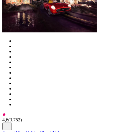
4,6
(
3.752
)