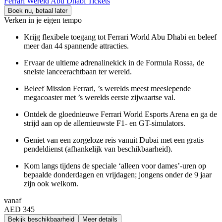
Ferrari Wereld Abu Dhabi Tickets
Boek nu, betaal later
Verken in je eigen tempo
Krijg flexibele toegang tot Ferrari World Abu Dhabi en beleef
meer dan 44 spannende attracties.
Ervaar de ultieme adrenalinekick in de Formula Rossa, de
snelste lanceerachtbaan ter wereld.
Beleef Mission Ferrari, ’s werelds meest meeslepende
megacoaster met ’s werelds eerste zijwaartse val.
Ontdek de gloednieuwe Ferrari World Esports Arena en ga de
strijd aan op de allernieuwste F1- en GT-simulators.
Geniet van een zorgeloze reis vanuit Dubai met een gratis
pendeldienst (afhankelijk van beschikbaarheid).
Kom langs tijdens de speciale ‘alleen voor dames’-uren op
bepaalde donderdagen en vrijdagen; jongens onder de 9 jaar
zijn ook welkom.
vanaf
AED 345
Bekijk beschikbaarheid
Meer details