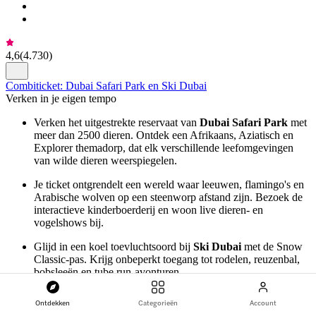
4,6
(
4.730
)
Combiticket: Dubai Safari Park en Ski Dubai
Verken in je eigen tempo
Verken het uitgestrekte reservaat van
Dubai Safari Park
met
meer dan 2500 dieren. Ontdek een Afrikaans, Aziatisch en
Explorer themadorp, dat elk verschillende leefomgevingen
van wilde dieren weerspiegelen.
Je ticket ontgrendelt een wereld waar leeuwen, flamingo's en
Arabische wolven op een steenworp afstand zijn. Bezoek de
interactieve kinderboerderij en woon live dieren- en
vogelshows bij.
Glijd in een koel toevluchtsoord bij
Ski Dubai
met de Snow
Classic-pas. Krijg onbeperkt toegang tot rodelen, reuzenbal,
bobsleeën en tube run-avonturen.
Zet je schrap voor een eenmalig ritje met de stoeltjeslift, die je
Ontdekken
Categorieën
Account
naar de top brengt voor een hartverscheurende afdaling met