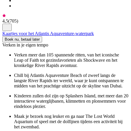
4,5
(
705
)
Kaartjes voor het Atlantis Aquaventure-waterpark
Boek nu, betaal later
Verken in je eigen tempo
Verken meer dan 105 spannende ritten, van het iconische
Leap of Faith tot gezinsfavorieten als Shockwave en het
kronkelige River Rapids avontuur.
Chill bij Atlantis Aquaventure Beach of zweef langs de
langste River Rapids ter wereld, waar je kunt ontspannen te
midden van het prachtige uitzicht op de skyline van Dubai.
Kinderen zullen dol zijn op Splashers Island, met meer dan 20
interactieve waterglijbanen, klimnetten en plonsemmers voor
eindeloos plezier.
Maak je bezoek nog leuker en ga naar The Lost World
Aquarium of speel met de dolfijnen tijdens een activiteit bij
het zwembad.