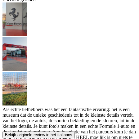
Als echte liefhebbers was het een fantastische ervaring: het is een
museum dat de unieke geschiedenis tot in de kleinste details vertelt,
van het logo, de auto's, de soorten bekleding en de kleuren, tot in de
kleinste details. Je kunt foto's maken in een echte Formule 1-auto en
de simulator uitproberen. Aan het einde van het parcours kom je dan
Bekijk originele review in het italiaans
in de Ferrari-winkel terecht, waar het HEEL moeilijk is om niets te