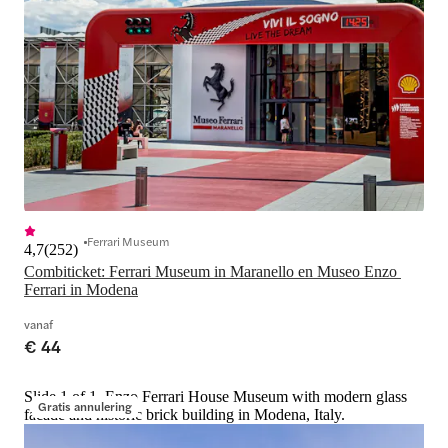
Ferrari Museum
4,7
(
252
)
Combiticket: Ferrari Museum in Maranello en Museo Enzo 
Ferrari in Modena
vanaf
€ 44
Slide 1 of 1, Enzo Ferrari House Museum with modern glass
Gratis annulering
facade and historic brick building in Modena, Italy.