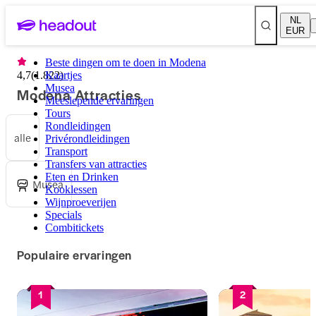
NL
EUR
Beste dingen om te doen in Modena
4,7
(
1.822
Kaartjes
)
Musea
Modena Attracties
Meeslepende ervaringen
Tours
Rondleidingen
alle
Privérondleidingen
Transport
Transfers van attracties
Eten en Drinken
Musea
Kooklessen
Wijnproeverijen
Specials
Combitickets
Populaire ervaringen
1
2