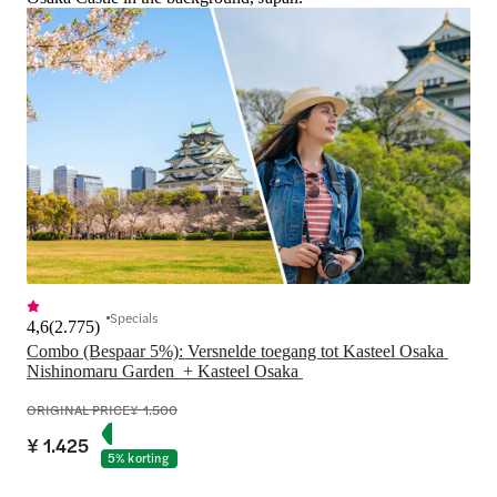
Specials
4,6
(
2.775
)
Combo (Bespaar 5%): Versnelde toegang tot Kasteel Osaka 
Nishinomaru Garden  + Kasteel Osaka 
ORIGINAL PRICE
¥ 1.500
¥ 1.425
5% korting