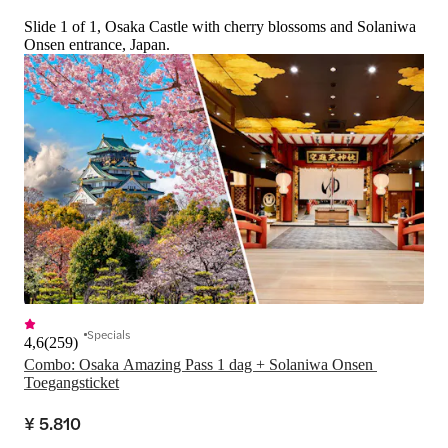
Slide 1 of 1, Osaka Castle with cherry blossoms and Solaniwa
Onsen entrance, Japan.
Specials
4,6
(
259
)
Combo: Osaka Amazing Pass 1 dag + Solaniwa Onsen 
Toegangsticket
¥ 5.810