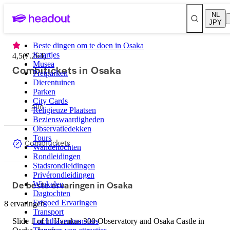
NL
JPY
Beste dingen om te doen in Osaka
Kaartjes
4,5
(
7.264
)
Musea
Combitickets in Osaka
Pretparken
Dierentuinen
Parken
City Cards
alle
Religieuze Plaatsen
Bezienswaardigheden
Observatiedekken
Tours
Combitickets
Wandeltochten
Rondleidingen
Stadsrondleidingen
Privérondleidingen
De beste ervaringen in Osaka
Winkelen
Dagtochten
Erfgoed Ervaringen
8 ervaringen
Transport
Slide 1 of 1, Harukas 300 Observatory and Osaka Castle in
Luchthaventransfers