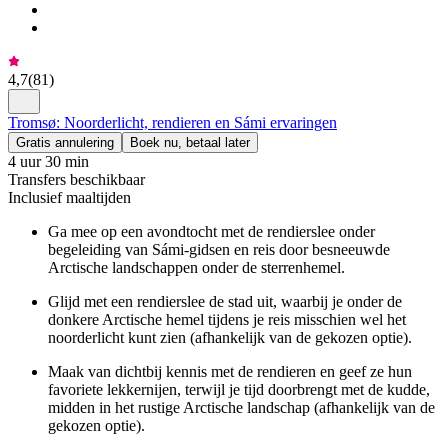
4,7
(
81
)
Tromsø: Noorderlicht, rendieren en Sámi ervaringen
Gratis annulering
Boek nu, betaal later
4 uur 30 min
Transfers beschikbaar
Inclusief maaltijden
Ga mee op een avondtocht met de rendierslee onder
begeleiding van Sámi-gidsen en reis door besneeuwde
Arctische landschappen onder de sterrenhemel.
Glijd met een rendierslee de stad uit, waarbij je onder de
donkere Arctische hemel tijdens je reis misschien wel het
noorderlicht kunt zien (afhankelijk van de gekozen optie).
Maak van dichtbij kennis met de rendieren en geef ze hun
favoriete lekkernijen, terwijl je tijd doorbrengt met de kudde,
midden in het rustige Arctische landschap (afhankelijk van de
gekozen optie).