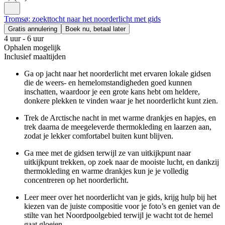
Tromsø: zoekttocht naar het noorderlicht met gids
Gratis annulering
Boek nu, betaal later
4 uur - 6 uur
Ophalen mogelijk
Inclusief maaltijden
Ga op jacht naar het noorderlicht met ervaren lokale gidsen
die de weers- en hemelomstandigheden goed kunnen
inschatten, waardoor je een grote kans hebt om heldere,
donkere plekken te vinden waar je het noorderlicht kunt zien.
Trek de Arctische nacht in met warme drankjes en hapjes, en
trek daarna de meegeleverde thermokleding en laarzen aan,
zodat je lekker comfortabel buiten kunt blijven.
Ga mee met de gidsen terwijl ze van uitkijkpunt naar
uitkijkpunt trekken, op zoek naar de mooiste lucht, en dankzij
thermokleding en warme drankjes kun je je volledig
concentreren op het noorderlicht.
Leer meer over het noorderlicht van je gids, krijg hulp bij het
kiezen van de juiste compositie voor je foto’s en geniet van de
stilte van het Noordpoolgebied terwijl je wacht tot de hemel
gaat gloeien.