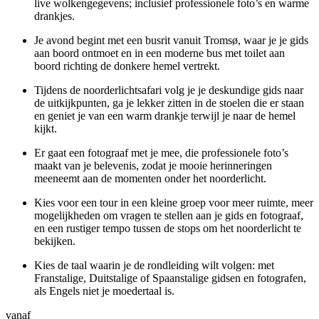
live wolkengegevens; inclusief professionele foto’s en warme
drankjes.
Je avond begint met een busrit vanuit Tromsø, waar je je gids
aan boord ontmoet en in een moderne bus met toilet aan
boord richting de donkere hemel vertrekt.
Tijdens de noorderlichtsafari volg je je deskundige gids naar
de uitkijkpunten, ga je lekker zitten in de stoelen die er staan
en geniet je van een warm drankje terwijl je naar de hemel
kijkt.
Er gaat een fotograaf met je mee, die professionele foto’s
maakt van je belevenis, zodat je mooie herinneringen
meeneemt aan de momenten onder het noorderlicht.
Kies voor een tour in een kleine groep voor meer ruimte, meer
mogelijkheden om vragen te stellen aan je gids en fotograaf,
en een rustiger tempo tussen de stops om het noorderlicht te
bekijken.
Kies de taal waarin je de rondleiding wilt volgen: met
Franstalige, Duitstalige of Spaanstalige gidsen en fotografen,
als Engels niet je moedertaal is.
vanaf