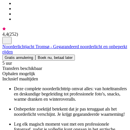
4,4
(
252
)
Noorderlichtjacht Tromsø - Gegarandeerd noorderlicht en onbeperkt
rijden
Gratis annulering
Boek nu, betaal later
5 uur
Transfers beschikbaar
Ophalen mogelijk
Inclusief maaltijden
Deze complete noorderlichttrip omvat alles: van hoteltransfers
en deskundige begeleiding tot professionele foto's, snacks,
warme dranken en winteroveralls.
Onbeperkte zoektijd betekent dat je pas teruggaat als het
noorderlicht verschijnt. Je krijgt gegarandeerde waarneming!
Leg elk magisch moment vast met een professionele
fotograaf, zodat je volledig kunt opgaan in het arctische