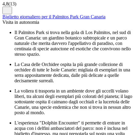
4,8
(
13
)
Biglietto giornaliero per il Palmitos Park Gran Canaria
Visita in autonomia
Il Palmitos Park si trova nella gola di Los Palmitos, nel sud di
Gran Canaria: un giardino botanico subtropicale e un parco
naturale che merita davvero l'appellativo di paradiso, con
centinaia di specie autoctone ed esotiche che convivono nello
stesso spazio.
La Casa delle Orchidee ospita la più grande collezione di
orchidee di tutte le Isole Canarie: migliaia di esemplari in una
serra appositamente dedicata, dalle più delicate a quelle
decisamente surreali.
La voliera ti trasporta in un ambiente dove gli uccelli volano
liberi, tra alcuni degli esemplari più colorati del pianeta; il lago
sottostante ospita il caimano dagli occhiali e la lucertola delle
Canarie, una specie endemica che non si trova in nessun altro
posto al mondo.
L'esperienza "Dolphin Encounter" ti permette di entrare in
acqua con i delfini ambasciatori del parco: non è inclusa nel
biglietto d'ingresso, ma puoi prenotarla sul posto una volta