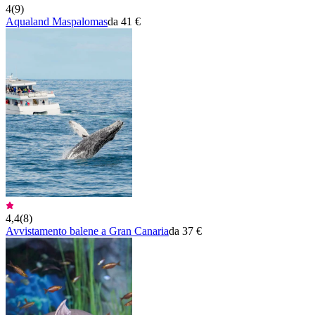
4
(
9
)
Aqualand Maspalomas
da 41 €
4,4
(
8
)
Avvistamento balene a Gran Canaria
da 37 €