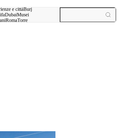
a:
ienze e città
Burj
ifa
Dubai
Musei
ani
Roma
Torre
l
Parigi
esperienze e città