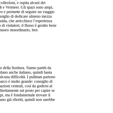
ollezioni, e ospita alcuni dei
dt e Vermeer. Gli spazi sono ampi,
aro e permette di seguire un viaggio
Consiglio di dedicare almeno mezza
guida, che arricchisce l’esperienza
i visitatori, il flusso è gestito bene
 museo straordinario, ben
della fioritura. Siamo partiti da
rlano anche italiano, quindi basta
 alcuna difficoltà. I pullman partono
parco è molto grande: consiglio di
azioni centrali, così da godersi al
 direttamente sul posto per capire se
mpi, ma è fondamentale trovare il
ano già sfioriti, quindi non sarebbe