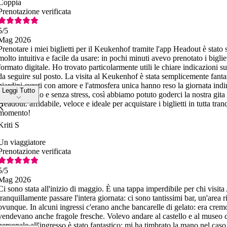
Coppia
Prenotazione verificata
5
/5
Mag 2026
Prenotare i miei biglietti per il Keukenhof tramite l'app Headout è stato
molto intuitiva e facile da usare: in pochi minuti avevo prenotato i bigliet
formato digitale. Ho trovato particolarmente utili le chiare indicazioni s
da seguire sul posto. La visita al Keukenhof è stata semplicemente fantast
giardini curati con amore e l'atmosfera unica hanno reso la giornata ind
Leggi Tutto
è andato liscio e senza stress, così abbiamo potuto goderci la nostra gita
Headout: affidabile, veloce e ideale per acquistare i biglietti in tutta tranq
K
momento!
Kriti S
Un viaggiatore
Prenotazione verificata
5
/5
Mag 2026
Ci sono stata all'inizio di maggio. È una tappa imperdibile per chi visit
tranquillamente passare l'intera giornata: ci sono tantissimi bar, un'area r
ovunque. In alcuni ingressi c'erano anche bancarelle di gelato: era cre
vendevano anche fragole fresche. Volevo andare al castello e al museo ch
personale all'ingresso è stato fantastico: mi ha timbrato la mano nel caso