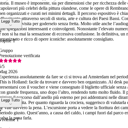
storia. Il museo è imponente, sia per dimensioni che per ricchezza delle c
capolavori più celebri della pittura olandese, come le opere di Rembran
ben organizzati e curati nei minimi dettagli. Il percorso espositivo è chi
affascinante attraverso secoli di storia, arte e cultura dei Paesi Bassi. 
Leggi Tutto
giornata alla visita per goderselo senza fretta. Molto utile anche l’audio
con spiegazioni interessanti e coinvolgenti. Nonostante l’elevato numero d
S
e non si ha mai la sensazione di eccessiva confusione. In definitiva, un
organizzato e ricco di opere iconiche: assolutamente consigliato.
Sophie T
Gruppo
Prenotazione verificata
5
/5
Mag 2026
Esperienza assolutamente da fare se ci si trova ad Amsterdam nel periodo 
This is Holland: facile da trovare e davvero ben organizzato. Al desk pa
presentarsi con il voucher e viene consegnato il biglietto ufficiale senza
con grande frequenza, uno dopo l’altro, rendendo tutto molto fluido. Il 
iniziare il percorso dall’anello più esterno per poi addentrarsi nelle diram
Leggi Tutto
meglio la visita. Per quanto riguarda la crociera, suggerisco di valutarla
ne vale davvero la pena. L’escursione porta a vedere la fioritura dei ca
V
periodo giusto. Quest’anno, a causa del caldo, i campi fuori dal parco er
valsa la pena farla.
Vivienne T