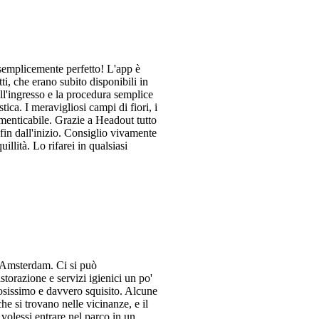
 semplicemente perfetto! L'app è
ti, che erano subito disponibili in
ull'ingresso e la procedura semplice
ica. I meravigliosi campi di fiori, i
imenticabile. Grazie a Headout tutto
 fin dall'inizio. Consiglio vivamente
uillità. Lo rifarei in qualsiasi
a Amsterdam. Ci si può
istorazione e servizi igienici un po'
mosissimo e davvero squisito. Alcune
e si trovano nelle vicinanze, e il
 volessi entrare nel parco in un