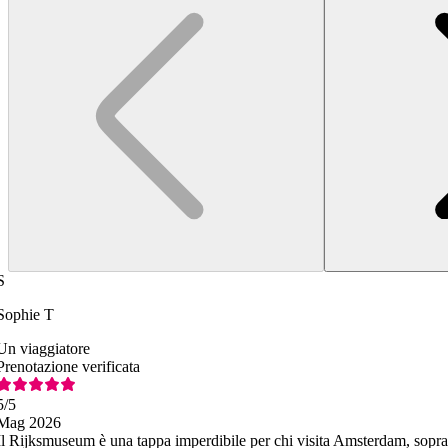
S
Sophie T
Un viaggiatore
Prenotazione verificata
5
/5
Mag 2026
Il Rijksmuseum è una tappa imperdibile per chi visita Amsterdam, soprattu