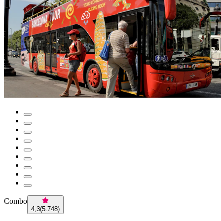
Combo
4,3
(
5.748
)