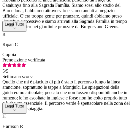
Catalunya fino alla Sagrada Família. Siamo scesi allo stadio del
Barcellona, l’abbiamo attraversato e siamo andati al negozio
ufficiale. C’era troppa gente per pranzare, quindi abbiamo preso
l’autobus successivo e siamo arrivati alla Sagrada Família in tempo
Leggi Tutto
per fare un giro nei giardini e pranzare da Burgers and Greens.
R
Ripan C
Coppia
Prenotazione verificata
5
/5
Settimana scorsa
Quello che mi è piaciuto di più è stato il percorso lungo la linea
arancione, soprattutto le tappe a Montjuïc. Le spiegazioni della
guida erano articolate, peccato che non fossero disponibili anche in
rumeno; le ho ascoltate in inglese e forse non ho colto proprio tutto
ciò che era essenziale. Il percorso verde è spettacolare nella zona del
Leggi Tutto
porto e della spiaggia.
H
Harrison R