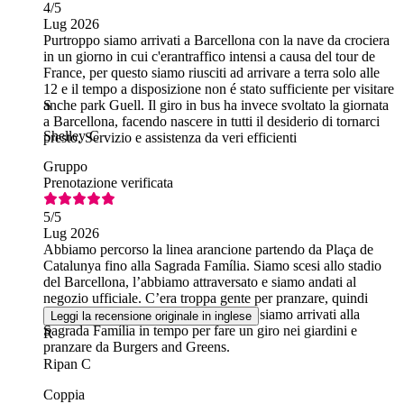
4
/5
Lug 2026
Purtroppo siamo arrivati a Barcellona con la nave da crociera
in un giorno in cui c'erantraffico intensi a causa del tour de
France, per questo siamo riusciti ad arrivare a terra solo alle
12 e il tempo a disposizione non é stato sufficiente per visitare
anche park Guell. Il giro in bus ha invece svoltato la giornata
S
a Barcellona, facendo nascere in tutti il desiderio di tornarci
Shelley C
presto. Servizio e assistenza da veri efficienti
Gruppo
Prenotazione verificata
5
/5
Lug 2026
Abbiamo percorso la linea arancione partendo da Plaça de
Catalunya fino alla Sagrada Família. Siamo scesi allo stadio
del Barcellona, l’abbiamo attraversato e siamo andati al
negozio ufficiale. C’era troppa gente per pranzare, quindi
abbiamo preso l’autobus successivo e siamo arrivati alla
Leggi la recensione originale in inglese
Sagrada Família in tempo per fare un giro nei giardini e
R
pranzare da Burgers and Greens.
Ripan C
Coppia