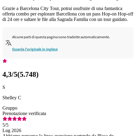
Grazie a Barcelona City Tour, potrai usufruire di una fantastica
offerta combo per esplorare Barcellona con un pass Hop-on Hop-off
di 24 ore e saltare le file alla Sagrada Familia con un tour guidato.
Alcune parti di questa pagina sono tradotte automaticamente.
Guarda l'originale in inglese
4,3
/5
(
5.748
)
S
Shelley C
Gruppo
Prenotazione verificata
5
/5
Lug 2026
Abbiamo percorso la linea arancione partendo da Plaça de