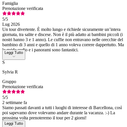
Famiglia
Prenotazione verificata
5
/5
Lug 2026
Un tour divertente. È molto lungo e richiede sicuramente un’intera
giornata, tra salite e discese. Non è il più adatto ai bambini piccoli (i
nostri hanno 3 e 1 anno). Le cuffie non entravano nelle orecchie del
bambino di 3 anni e quello di 1 anno voleva correre dappertutto. Ma
la guida audio e i panorami sono fantastici.
Leggi Tutto
S
Sylvia R
Gruppo
Prenotazione verificata
5
/5
2 settimane fa
Siamo passati davanti a tutti i luoghi di interesse di Barcellona, così
poi sapevamo dove volevamo andare durante la vacanza. :-) La
prossima volta prenoteremo il tour per 2 giorni!
Leggi Tutto