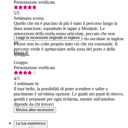
Prenotazione verificata
5
/5
Settimana scorsa
Quello che mi è piaciuto di più è stato il percorso lungo la
linea arancione, soprattutto le tappe a Montjuïc. Le
spiegazioni della guida erano articolate, peccato che non
Leggi la recensione originale in inglese
fossero disponibili anche in rumeno; le ho ascoltate in inglese
M
e forse non ho colto proprio tutto ciò che era essenziale. Il
percorso verde è spettacolare nella zona del porto e della
Maria P
spiaggia.
Gruppo
Prenotazione verificata
4
/5
3 settimane fa
Il tour bello, la possibilità di poter scendere e salire a
piacimento è un'ottima opzione. Le guide nei punti di ritrovo,
gentili e preparate per ogni richiesta, mentre sull'autobus
dipende da chi trovavi
Mostra altre recensioni
La tua esperienza