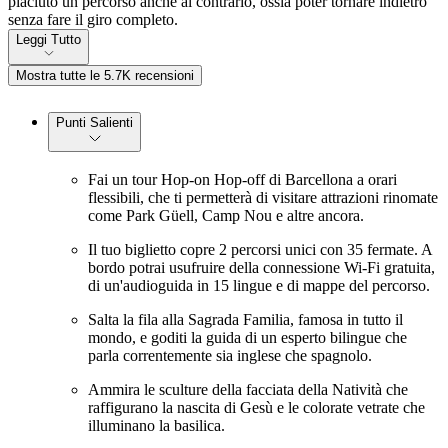
piaciuto un percorso anche al contrario, ossia poter tornare indietro
senza fare il giro completo.
Leggi Tutto
Mostra tutte le 5.7K recensioni
Punti Salienti
Fai un tour Hop-on Hop-off di Barcellona a orari
flessibili, che ti permetterà di visitare attrazioni rinomate
come Park Güell, Camp Nou e altre ancora.
Il tuo biglietto copre 2 percorsi unici con 35 fermate. A
bordo potrai usufruire della connessione Wi-Fi gratuita,
di un'audioguida in 15 lingue e di mappe del percorso.
Salta la fila alla Sagrada Familia, famosa in tutto il
mondo, e goditi la guida di un esperto bilingue che
parla correntemente sia inglese che spagnolo.
Ammira le sculture della facciata della Natività che
raffigurano la nascita di Gesù e le colorate vetrate che
illuminano la basilica.