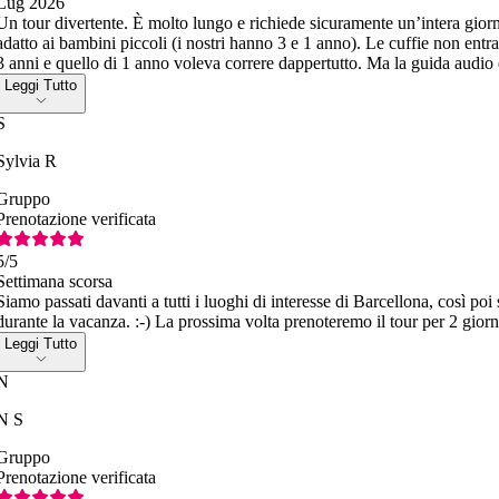
Lug 2026
Un tour divertente. È molto lungo e richiede sicuramente un’intera giornat
adatto ai bambini piccoli (i nostri hanno 3 e 1 anno). Le cuffie non ent
3 anni e quello di 1 anno voleva correre dappertutto. Ma la guida audio 
Leggi Tutto
S
Sylvia R
Gruppo
Prenotazione verificata
5
/5
Settimana scorsa
Siamo passati davanti a tutti i luoghi di interesse di Barcellona, così
durante la vacanza. :-) La prossima volta prenoteremo il tour per 2 giorn
Leggi Tutto
N
N S
Gruppo
Prenotazione verificata