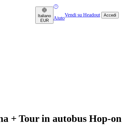
Vendi su Headout
Accedi
Italiano
Aiuto
EUR
ona + Tour in autobus Hop-on