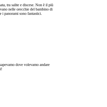
a, tra salite e discese. Non è il più
ravano nelle orecchie del bambino di
e i panorami sono fantastici.
 poi sapevamo dove volevamo andare
i!