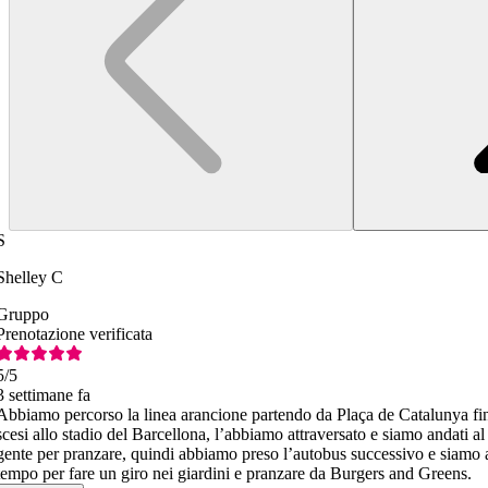
S
Shelley C
Gruppo
Prenotazione verificata
5
/5
3 settimane fa
Abbiamo percorso la linea arancione partendo da Plaça de Catalunya fi
scesi allo stadio del Barcellona, l’abbiamo attraversato e siamo andati al
gente per pranzare, quindi abbiamo preso l’autobus successivo e siamo a
tempo per fare un giro nei giardini e pranzare da Burgers and Greens.