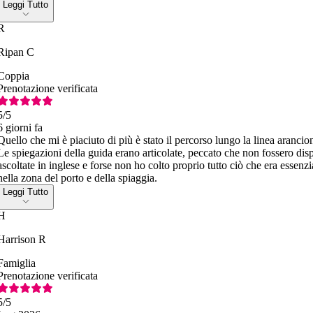
Leggi Tutto
R
Ripan C
Coppia
Prenotazione verificata
5
/5
6 giorni fa
Quello che mi è piaciuto di più è stato il percorso lungo la linea arancio
Le spiegazioni della guida erano articolate, peccato che non fossero dis
ascoltate in inglese e forse non ho colto proprio tutto ciò che era essenzi
nella zona del porto e della spiaggia.
Leggi Tutto
H
Harrison R
Famiglia
Prenotazione verificata
5
/5