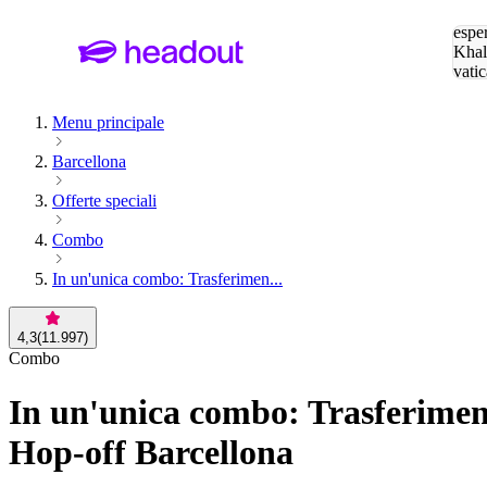
Cerc
esper
Khal
vatic
Eiffe
Menu principale
Barcellona
Offerte speciali
Combo
In un'unica combo: Trasferimen...
4,3
(
11.997
)
Combo
In un'unica combo: Trasferimen
Hop-off Barcellona