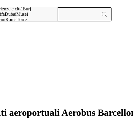
a:
ienze e città
Burj
ifa
Dubai
Musei
ani
Roma
Torre
l
Parigi
esperienze e città
ti aeroportuali Aerobus Barcell