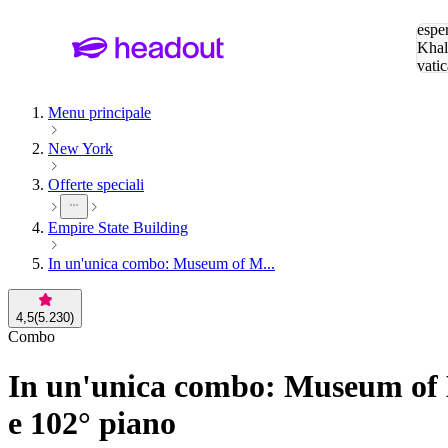
Cerc
esper
Khal
vatic
Eiffe
Menu principale
New York
Offerte speciali
Empire State Building
In un'unica combo: Museum of M...
4,5
(
5.230
)
Combo
In un'unica combo: Museum of M
e 102° piano