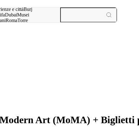
a:
ienze e città
Burj
ifa
Dubai
Musei
ani
Roma
Torre
l
Parigi
esperienze e città
odern Art (MoMA) + Biglietti p