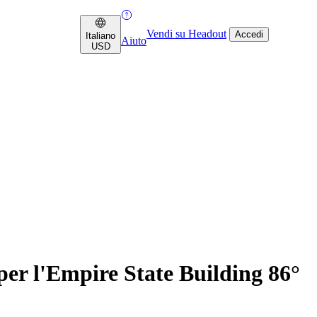
Vendi su Headout
Accedi
Italiano
Aiuto
USD
er l'Empire State Building 86°