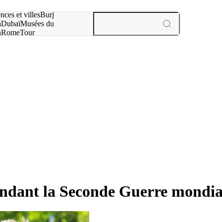
otre recherche :
nces et villes
Burj
a
Dubaï
Musées du
n
Rome
Tour
aris
expériences et villes
pendant la Seconde Guerre mondial