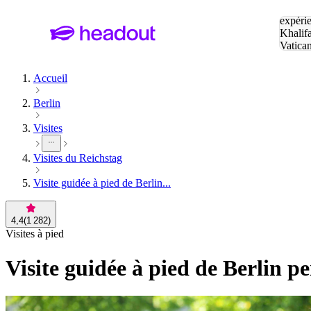
Tapez v
expérie
Khalif
Vatica
Eiffel
P
Accueil
Berlin
Visites
Visites du Reichstag
Visite guidée à pied de Berlin...
4,4
(
1 282
)
Visites à pied
Visite guidée à pied de Berlin 