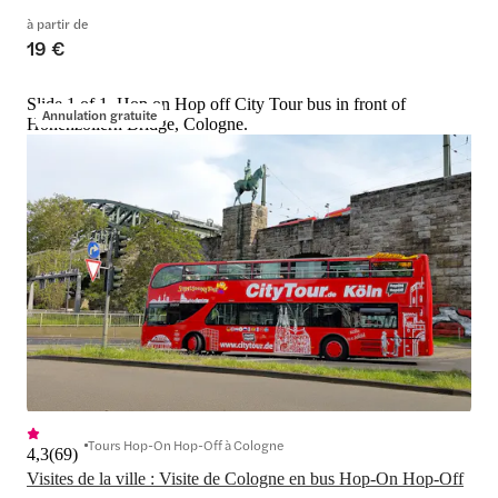
à partir de
19 €
Slide 1 of 1, Hop on Hop off City Tour bus in front of
Annulation gratuite
Hohenzollern Bridge, Cologne.
Tours Hop-On Hop-Off à Cologne
4,3
(
69
)
Visites de la ville : Visite de Cologne en bus Hop-On Hop-Off