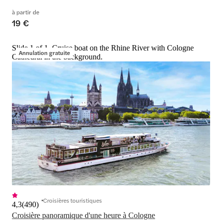
à partir de
19 €
Slide 1 of 1, Cruise boat on the Rhine River with Cologne
Annulation gratuite
Cathedral in the background.
Croisières touristiques
4,3
(
490
)
Croisière panoramique d'une heure à Cologne