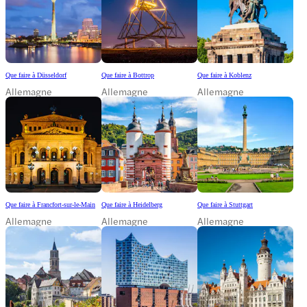
Que faire à Düsseldorf
Que faire à Bottrop
Que faire à Koblenz
Allemagne
Allemagne
Allemagne
Que faire à Francfort-sur-le-Main
Que faire à Heidelberg
Que faire à Stuttgart
Allemagne
Allemagne
Allemagne