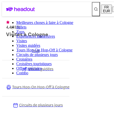
FR
EUR
Meilleures choses à faire à Cologne
4,4
(
818
Billets
)
Zoos
Visites à Cologne
Expériences immersives
Visites
Visites guidées
Tours Hop-On Hop-Off à Cologne
Tout
Circuits de plusieurs jours
Croisières
Croisières touristiques
Visites guidées
Offres spéciales
Combo
Tours Hop-On Hop-Off à Cologne
Circuits de plusieurs jours