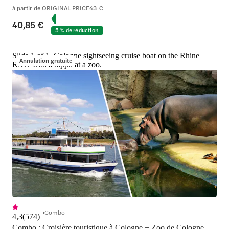
à partir de
ORIGINAL PRICE
43 €
40,85 €
5 % de réduction
Slide 1 of 1, Cologne sightseeing cruise boat on the Rhine
Annulation gratuite
River with a hippo at a zoo.
Combo
4,3
(
574
)
Combo : Croisière touristique à Cologne + Zoo de Cologne