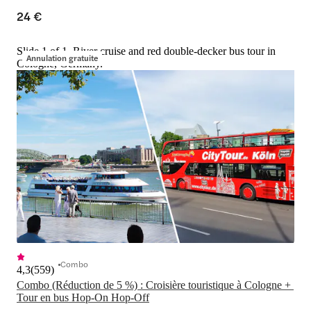
24 €
Slide 1 of 1, River cruise and red double-decker bus tour in
Annulation gratuite
Cologne, Germany.
Combo
4,3
(
559
)
Combo (Réduction de 5 %) : Croisière touristique à Cologne + 
Tour en bus Hop-On Hop-Off