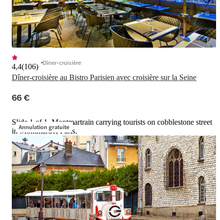
Dîner-croisière
4,4
(
106
)
Dîner-croisière au Bistro Parisien avec croisière sur la Seine
66 €
Slide 1 of 1, Montmartrain carrying tourists on cobblestone street
Annulation gratuite
in Montmartre, Paris.