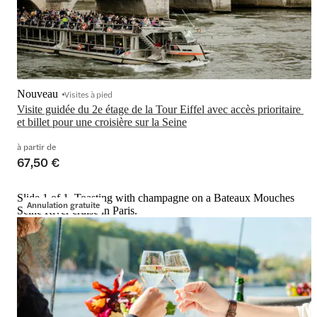
Nouveau
Visites à pied
Visite guidée du 2e étage de la Tour Eiffel avec accès prioritaire 
et billet pour une croisière sur la Seine
à partir de
67,50 €
Slide 1 of 1, Toasting with champagne on a Bateaux Mouches
Annulation gratuite
Seine River cruise in Paris.