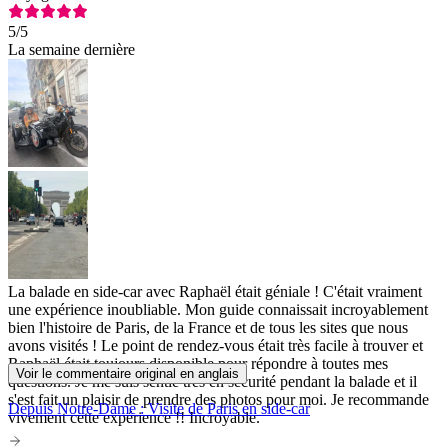
5
/5
La semaine dernière
La balade en side-car avec Raphaël était géniale ! C'était vraiment
une expérience inoubliable. Mon guide connaissait incroyablement
bien l'histoire de Paris, de la France et de tous les sites que nous
avons visités ! Le point de rendez-vous était très facile à trouver et
Raphaël était toujours disponible pour répondre à toutes mes
Voir le commentaire original en anglais
questions. Je me suis sentie très en sécurité pendant la balade et il
s'est fait un plaisir de prendre des photos pour moi. Je recommande
Depuis Notre-Dame : Visite de Paris en side-car
vivement cette expérience !! Incroyable.