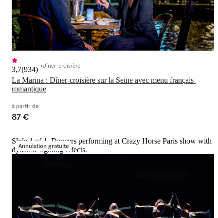
Dîner-croisière
3,7
(
934
)
La Marina : Dîner-croisière sur la Seine avec menu français 
romantique
à partir de
87 €
Slide 1 of 1, Dancers performing at Crazy Horse Paris show with
Annulation gratuite
dynamic lighting effects.