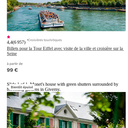
Croisières touristiques
4,4
(
6 957
)
Billets pour la Tour Eiffel avec visite de la ville et croisière sur la 
Seine
à partir de
99 €
Slide 1 of 1, Monet's house with green shutters surrounded by
Bientôt épuisé
blooming gardens in Giverny.