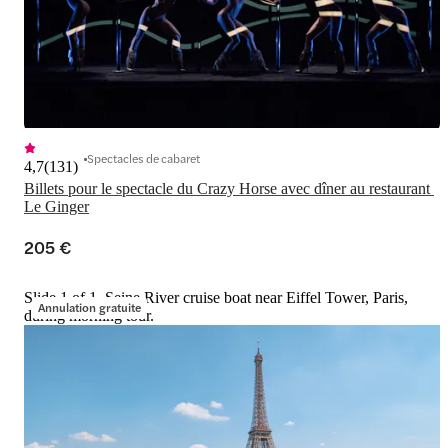
Spectacles de cabaret
4,7
(
131
)
Billets pour le spectacle du Crazy Horse avec dîner au restaurant 
Le Ginger
205 €
Slide 1 of 1, Seine River cruise boat near Eiffel Tower, Paris,
Annulation gratuite
during morning tour.