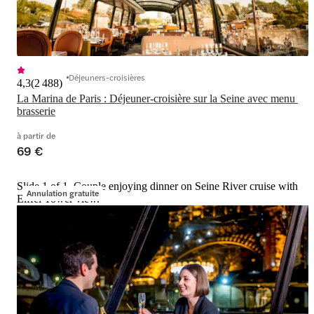
Déjeuners-croisières
4,3
(
2 488
)
La Marina de Paris : Déjeuner-croisière sur la Seine avec menu 
brasserie
à partir de
69 €
Slide 1 of 1, Couple enjoying dinner on Seine River cruise with
Annulation gratuite
Eiffel Tower view.