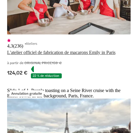
Ateliers
4,3
(
236
)
L'atelier officiel de fabrication de macarons Emily in Paris
à partir de
ORIGINAL PRICE
159 €
124,02 €
22 % de réduction
Slide 1 of 1, People toasting on a Seine River cruise with the
Annulation gratuite
Eiffel Tower in the background, Paris, France.