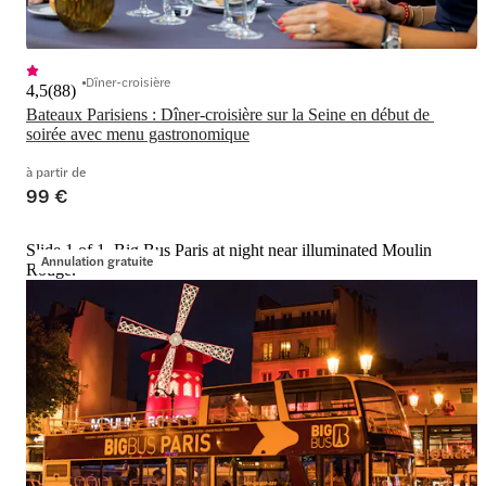
Dîner-croisière
4,5
(
88
)
Bateaux Parisiens : Dîner-croisière sur la Seine en début de 
soirée avec menu gastronomique
à partir de
99 €
Slide 1 of 1, Big Bus Paris at night near illuminated Moulin
Annulation gratuite
Rouge.