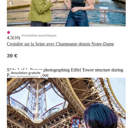
Croisières touristiques
4,5
(
10
)
Croisière sur la Seine avec Champagne depuis Notre-Dame
39 €
Slide 1 of 1, Person photographing Eiffel Tower structure during
Annulation gratuite
Paris Illumination Tour.