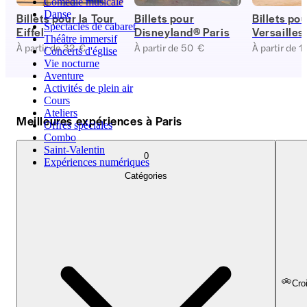
Comédie musicale
Danse
Billets pour la Tour
Billets pour
Billets pou
Spectacles de cabaret
Eiffel
Disneyland® Paris
Versailles
Théâtre immersif
À partir de 32 €
À partir de 50 €
À partir de 1
Concerts d'église
Vie nocturne
Aventure
Activités de plein air
Cours
Ateliers
Meilleures expériences à Paris
Offres spéciales
Combo
Saint-Valentin
0
Expériences numériques
Catégories
Cro