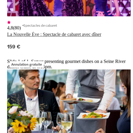
Spectacles de cabaret
4,8
(
80
)
La Nouvelle Ève : Spectacle de cabaret avec dîner
159 €
Slide 1 of 1, Server presenting gourmet dishes on a Seine River
Annulation gratuite
dinner cruise at 6:15pm.