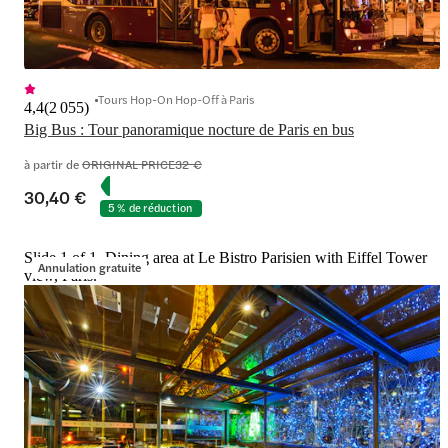
Tours Hop-On Hop-Off à Paris
4,4
(
2 055
)
Big Bus : Tour panoramique nocture de Paris en bus
à partir de
ORIGINAL PRICE
32 €
30,40 €
5 % de réduction
Slide 1 of 1, Dining area at Le Bistro Parisien with Eiffel Tower
Annulation gratuite
view, Paris.