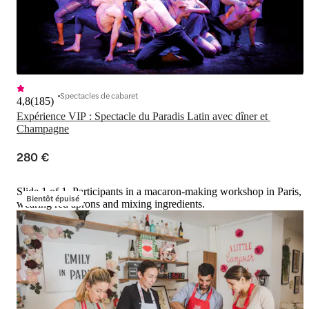
Spectacles de cabaret
4,8
(
185
)
Expérience VIP : Spectacle du Paradis Latin avec dîner et 
Champagne
280 €
Slide 1 of 1, Participants in a macaron-making workshop in Paris,
Bientôt épuisé
wearing red aprons and mixing ingredients.