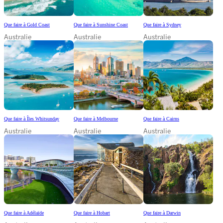
Que faire à Gold Coast
Que faire à Sunshine Coast
Que faire à Sydney
Australie
Australie
Australie
Que faire à Îles Whitsunday
Que faire à Melbourne
Que faire à Cairns
Australie
Australie
Australie
Que faire à Adélaïde
Que faire à Hobart
Que faire à Darwin