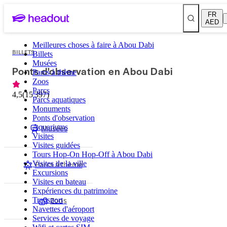
FR
AED
Meilleures choses à faire à Abou Dabi
BILLETS
Billets
Musées
Ponts d'observation en Abou Dabi
Parcs à thème
Zoos
Parcs
4,5
(
15 397
)
Parcs aquatiques
Monuments
Ponts d'observation
Aquariums
Musées
Visites
Visites guidées
Tours Hop-On Hop-Off à Abou Dabi
Parcs à thème
Visites de la ville
Excursions
Visites en bateau
Expériences du patrimoine
Zoos
Transport
Navettes d'aéroport
Services de voyage