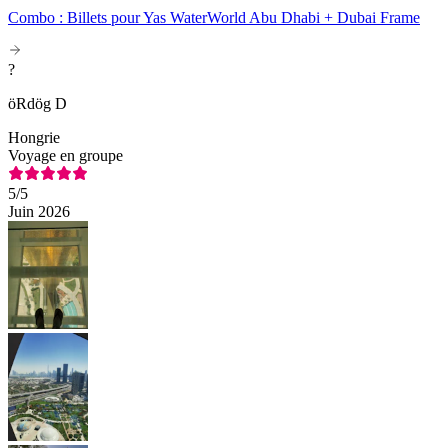
Combo : Billets pour Yas WaterWorld Abu Dhabi + Dubai Frame
?
öRdög D
Hongrie
Voyage en groupe
5
/5
Juin 2026