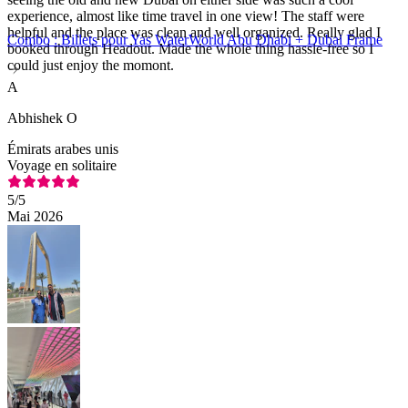
experience, almost like time travel in one view! The staff were
helpful and the place was clean and well organized. Really glad I
Combo : Billets pour Yas WaterWorld Abu Dhabi + Dubai Frame
booked through Headout. Made the whole thing hassle-free so I
could just enjoy the momont.
A
Abhishek O
Émirats arabes unis
Voyage en solitaire
5
/5
Mai 2026