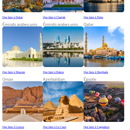
Que faire à Dubaï
Que faire à Charjah
Que faire à Doha
Émirats arabes unis
Émirats arabes unis
Qatar
Que faire à Mascate
Que faire à Bakou
Que faire à Hurghada
Oman
Azerbaïdjan
Égypte
Que faire à Louxor
Que faire à Le Caire
Que faire à Cappadoce