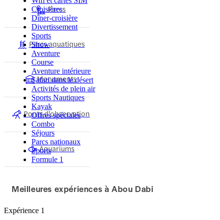
Wifi et cartes SIM
Parcs
Croisières
Dîner-croisière
Divertissement
Sports
Parcs aquatiques
Show
Aventure
Course
Aventure intérieure
Monuments
Safari dans le désert
Activités de plein air
Sports Nautiques
Kayak
Ponts d'observation
Offres spéciales
Combo
Séjours
Parcs nationaux
Aquariums
Sports
Formule 1
Meilleures expériences à Abou Dabi
Expérience 1