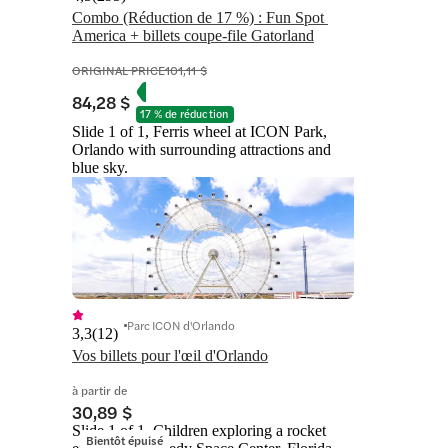
Combo (Réduction de 17 %) : Fun Spot 
America + billets coupe-file Gatorland
ORIGINAL PRICE
101,11 $
84,28 $
17 % de réduction
Slide 1 of 1, Ferris wheel at ICON Park,
Orlando with surrounding attractions and
blue sky.
Parc ICON d'Orlando
3,3
(
12
)
Vos billets pour l'œil d'Orlando
à partir de
30,89 $
Slide 1 of 1, Children exploring a rocket
Bientôt épuisé