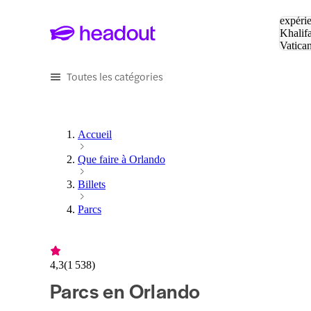
Tapez v
expérie
Khalif
Vatica
Eiffel
P
Toutes les catégories
Accueil
Que faire à Orlando
Billets
Parcs
4,3
(
1 538
)
Parcs en Orlando