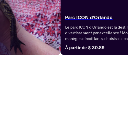
Parc ICON d'Orlando
Le parc ICON d'Orlando est la destin
divertissement par excellence ! Mon
manèges décoiffants, choisissez pa
restaurants et achetez des souvenir
À partir de
$ 30.89
billets pour le parc Icon d'Orlando p
de monter sur la roue, de visiter M
l'aquarium SEA LIFE, et de faire des
avec le Kennedy Space Center.