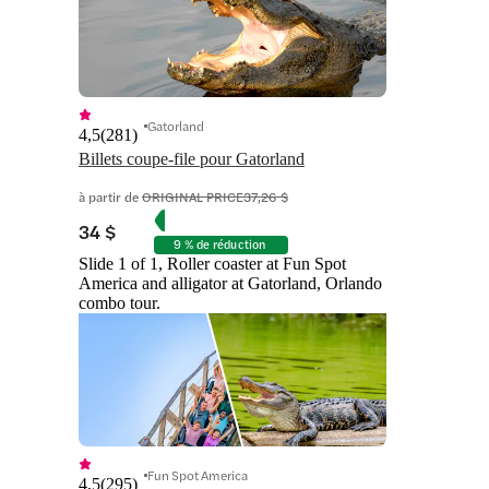
Gatorland
4,5
(
281
)
Billets coupe-file pour Gatorland
à partir de
ORIGINAL PRICE
37,26 $
34 $
9 % de réduction
Slide 1 of 1, Roller coaster at Fun Spot
America and alligator at Gatorland, Orlando
combo tour.
Fun Spot America
4,5
(
295
)