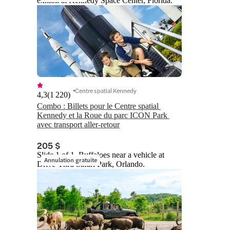
exhibit at Kennedy Space Center, Florida.
Centre spatial Kennedy
4,3
(
1 220
)
Combo : Billets pour le Centre spatial 
Kennedy et la Roue du parc ICON Park 
avec transport aller-retour
205 $
Slide 1 of 1, Buffaloes near a vehicle at
Annulation gratuite
Drive-Thru Safari Park, Orlando.