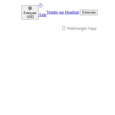
Vendre sur Headout
S'inscrire
Français
Aide
USD
Télécharger l’app