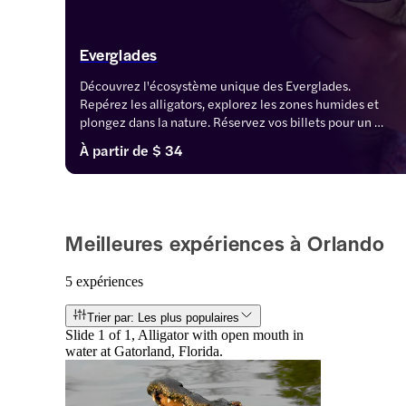
Everglades
Découvrez l'écosystème unique des Everglades. 
Repérez les alligators, explorez les zones humides et 
plongez dans la nature. Réservez vos billets pour un 
voyage au cœur de la nature.
À partir de
$ 34
Meilleures expériences à Orlando
5 expériences
Trier par: Les plus populaires
Slide 1 of 1, Alligator with open mouth in
water at Gatorland, Florida.