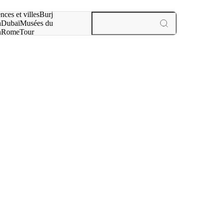
otre recherche :
nces et villes
Burj
a
Dubaï
Musées du
n
Rome
Tour
aris
expériences et villes