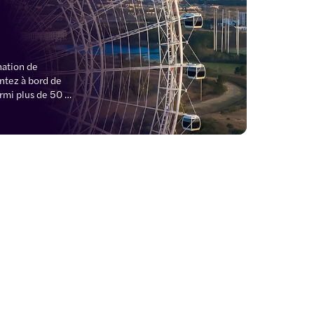
ation de 
tez à bord de 
rmi plus de 50 
s. Réservez des 
our avoir la chance 
adame Tussauds ou 
 visites combinées 