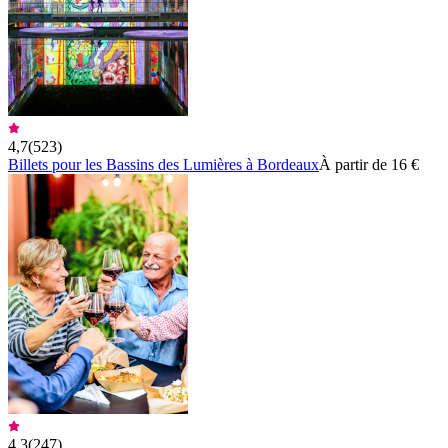
4,7
(
523
)
Billets pour les Bassins des Lumières à Bordeaux
À partir de 16 €
4,3
(
247
)