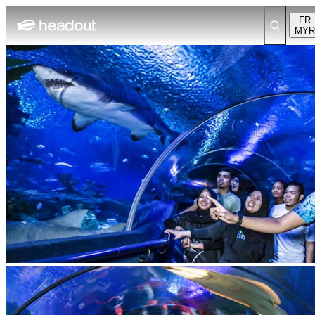
FR
MYR