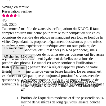
Voyage en famille
Réservation vérifiée
4
/5
Juil. 2026
J'ai emmené ma fille de 4 ans visiter l'aquarium du KLCC. Il faut
compter environ une heure pour faire le tour complet du site et les
occasions de prendre des photos ne manquent pas tout au long de la
visite. Cependant, ils proposent également des séances photo mises
en scène et une expérience numérique avec un ours polaire, des
En savoir plus
manchots, des phoques, etc. C'est cher (75 RM par photo), mais
c'est amusant. Les séances de nourrissage des poissons ont lieu assez
Afficher les 4.3K avis
régulièrement et constituent également de belles occasions de
prendre des photos. Le tunnel est assez sombre et l’utilisation du
flash est interdite ; pensez donc à régler l’appareil photo de votre
Résumé
téléphone pour une prise de vue en basse lumière. Le personnel est
extrêmement sympathique et toujours à proximité si vous avez des
questions ou des préoccupations, et il y a une grande boutique de
Profitez de ce combo pratique et économique pour
souvenirs à la sortie, prête à engloutir tout l’argent qu’il vous restait !
visiter Aquaria KLCC et d'une carte SIM touristique
4G.
Profitez de l'aquarium moderne et d'une passerelle sous-
marine de 90 mètres de long qui vous laissera bouche