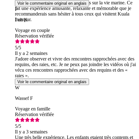
bien organisées, et j'ai beaucoup appris sur la vie marine. Ce
Voir le commentaire original en anglais
fut une expérience amusante, relaxante et mémorable que je
P
recommanderais sans hésiter à tous ceux qui visitent Kuala
Lumpur.
Poh K
Voyage en couple
Réservation vérifiée
5
/5
Il y a 2 semaines
J'adore observer et vivre des rencontres rapprochées avec des
requins, des raies, etc. Je ne peux pas joindre les vidéos où j'ai
vécu ces rencontres rapprochées avec des requins et des «
raies ».
Voir le commentaire original en anglais
W
Wassef F
Voyage en famille
Réservation vérifiée
5
/5
Il y a 3 semaines
Une très belle expérience. Les enfants etaient très contents et