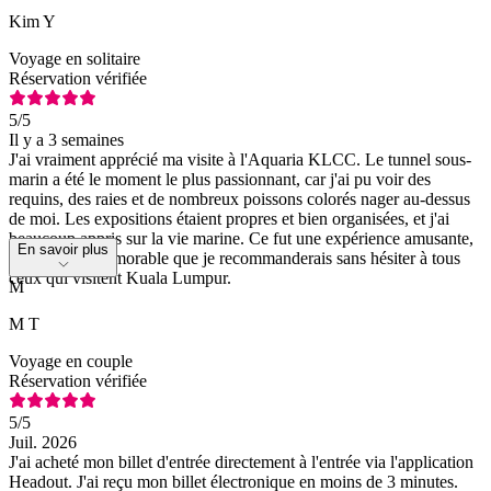
Kim Y
Voyage en solitaire
Réservation vérifiée
5
/5
Il y a 3 semaines
J'ai vraiment apprécié ma visite à l'Aquaria KLCC. Le tunnel sous-
marin a été le moment le plus passionnant, car j'ai pu voir des
requins, des raies et de nombreux poissons colorés nager au-dessus
de moi. Les expositions étaient propres et bien organisées, et j'ai
beaucoup appris sur la vie marine. Ce fut une expérience amusante,
En savoir plus
relaxante et mémorable que je recommanderais sans hésiter à tous
ceux qui visitent Kuala Lumpur.
M
M T
Voyage en couple
Réservation vérifiée
5
/5
Juil. 2026
J'ai acheté mon billet d'entrée directement à l'entrée via l'application
Headout. J'ai reçu mon billet électronique en moins de 3 minutes.