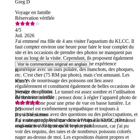
Greg D
Voyage en famille
Réservation vérifiée
4
/5
Juil. 2026
J'ai emmené ma fille de 4 ans visiter l'aquarium du KLCC. Il
faut compter environ une heure pour faire le tour complet du
site et les occasions de prendre des photos ne manquent pas
tout au long de la visite. Cependant, ils proposent également
des séances photo mises en scène et une expérience
Voir le commentaire original en anglais
numérique avec un ours polaire, des manchots, des phoques,
K
etc. C'est cher (75 RM par photo), mais c'est amusant. Les
séances de nourrissage des poissons ont lieu assez
Kim Y
régulièrement et constituent également de belles occasions de
Voyage en solitaire
prendre des photos. Le tunnel est assez sombre et l’utilisation
Réservation vérifiée
du flash est interdite ; pensez donc à régler l’appareil photo de
votre téléphone pour une prise de vue en basse lumière. Le
personnel est extrêmement sympathique et toujours à
5
/5
proximité si vous avez des questions ou des préoccupations, et
Il y a 3 semaines
il y a une grande boutique de souvenirs à la sortie, prête à
J'ai vraiment apprécié ma visite à l'Aquaria KLCC. Le tunnel
engloutir tout l’argent qu’il vous restait !
sous-marin a été le moment le plus passionnant, car j'ai pu
voir des requins, des raies et de nombreux poissons colorés
nager au-dessus de moi. Les expositions étaient propres et