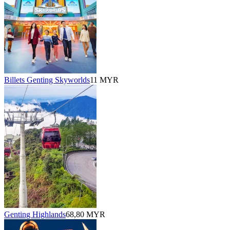
Billets Genting Skyworlds
11 MYR
Genting Highlands
68,80 MYR