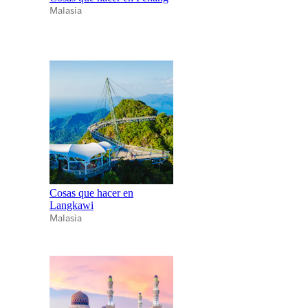
Malasia
Cosas que hacer en
Langkawi
Malasia