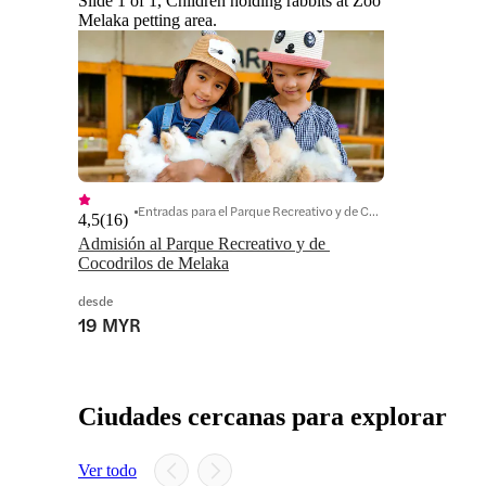
Slide 1 of 1, Children holding rabbits at Zoo
Melaka petting area.
Entradas para el Parque Recreativo y de Cocodrilos de Melaka
4,5
(
16
)
Admisión al Parque Recreativo y de 
Cocodrilos de Melaka
desde
19 MYR
Ciudades cercanas para explorar
Ver todo