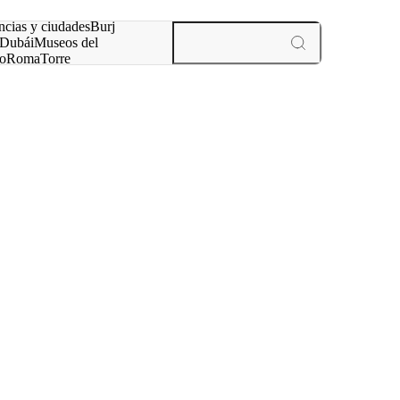
ncias y ciudades
Burj
Dubái
Museos del
o
Roma
Torre
rís
experiencias y ciudades