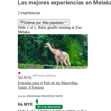
Las mejores experiencias en Melak
2 experiencias
Ordenar por: Más populares
Slide 1 of 1, Baby giraffe running at Zoo
Melaka.
A'Famosa Malaca
5
(
2.615
)
Entradas para el País de las Maravillas 
Safari A'Famosa
desde
ORIGINAL PRICE
79,7 MYR
64 MYR
20 % de descuento