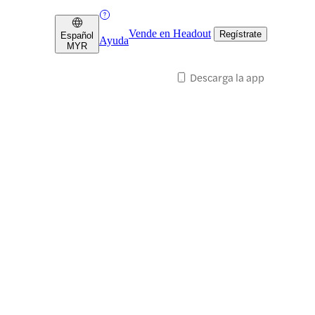
Vende en Headout
Regístrate
Español
Ayuda
MYR
Descarga la app