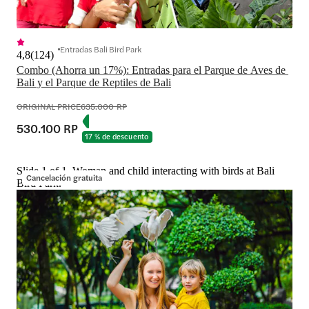
Entradas Bali Bird Park
4,8
(
124
)
Combo (Ahorra un 17%): Entradas para el Parque de Aves de 
Bali y el Parque de Reptiles de Bali
ORIGINAL PRICE
635.000 RP
530.100 RP
17 % de descuento
Slide 1 of 1, Woman and child interacting with birds at Bali
Cancelación gratuita
Bird Park.