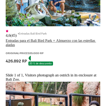
Entradas Bali Bird Park
4,6
(
45
)
Entradas para el Bali Bird Park + Almuerzo con las estrellas 
aladas
ORIGINAL PRICE
535.000 RP
426.892 RP
20 % de descuento
Slide 1 of 1, Visitors photograph an ostrich in its enclosure at
Bali Zoo.