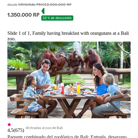
desde
ORIGINAL PRICE
2.000.000 RP
1.350.000 RP
32 % de descuento
Slide 1 of 1, Family having breakfast with orangutans at a Bali
zoo.
Entradas al zoo de Bali
4,5
(
675
)
Paquete combinado del zoológico de Bali: Entrada, desayuno 