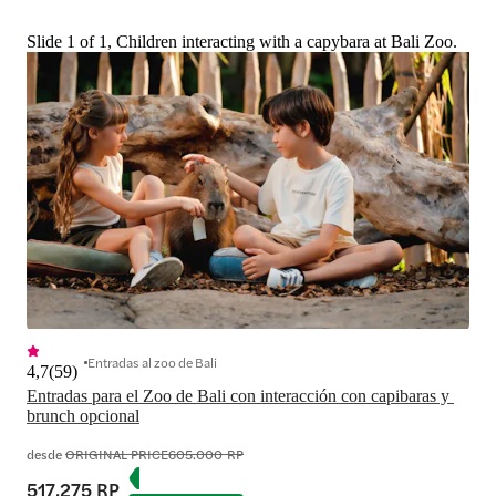
Slide 1 of 1, Children interacting with a capybara at Bali Zoo.
Entradas al zoo de Bali
4,7
(
59
)
Entradas para el Zoo de Bali con interacción con capibaras y 
brunch opcional
desde
ORIGINAL PRICE
605.000 RP
517.275 RP