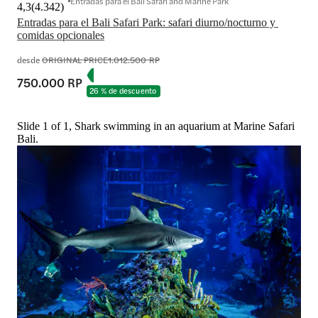
Entradas para el Bali Safari and Marine Park
4,3
(
4.342
)
Entradas para el Bali Safari Park: safari diurno/nocturno y 
comidas opcionales
desde
ORIGINAL PRICE
1.012.500 RP
750.000 RP
26 % de descuento
Slide 1 of 1, Shark swimming in an aquarium at Marine Safari
Bali.