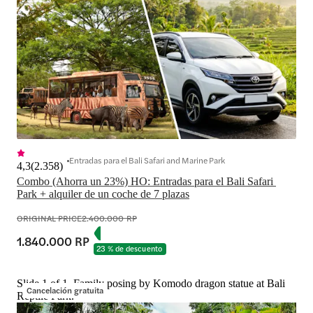
Entradas para el Bali Safari and Marine Park
4,3
(
2.358
)
Combo (Ahorra un 23%) HO: Entradas para el Bali Safari 
Park + alquiler de un coche de 7 plazas
ORIGINAL PRICE
2.400.000 RP
1.840.000 RP
23 % de descuento
Slide 1 of 1, Family posing by Komodo dragon statue at Bali
Cancelación gratuita
Reptile Park.