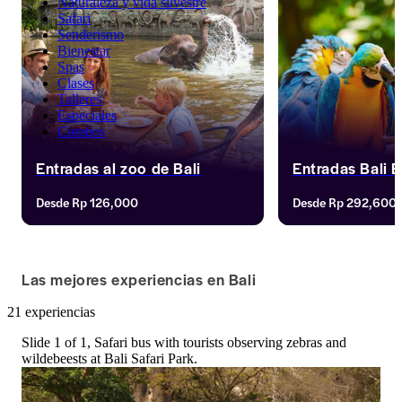
Naturaleza y vida silvestre
Safari
Senderismo
Bienestar
Spas
Clases
Talleres
Especiales
Combos
Entradas al zoo de Bali
Entradas Bali B
Si de verdad quieres formar parte de 
Permítenos llevarte 
Desde
Rp 126,000
Desde
Rp 292,600
la naturaleza salvaje, no hay lugar 
paisaje botánico en
como el Zoo de Bali. Al ofrecerte un 
criaturas aladas mar
sinfín de encuentros interactivos con 
criaturas de la naturaleza, puedes 
Las mejores experiencias en Bali
estar seguro de que vivirás una 
experiencia más natural y sana.
21 experiencias
Slide 1 of 1, Safari bus with tourists observing zebras and
wildebeests at Bali Safari Park.