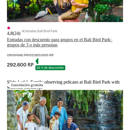
Entradas Bali Bird Park
4,8
(
24
)
Entradas con descuento para grupos en el Bali Bird Park: 
grupos de 3 o más personas
ORIGINAL PRICE
385.000 RP
292.600 RP
24 % de descuento
Slide 1 of 1, Family observing pelicans at Bali Bird Park with
Cancelación gratuita
waterfall backdrop.