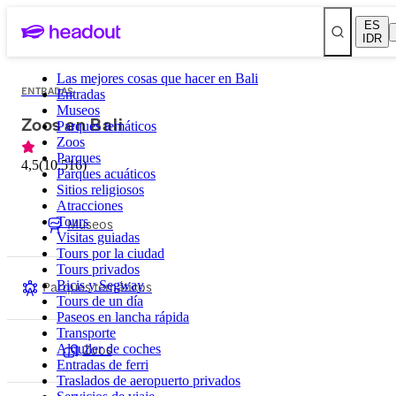
ES
IDR
Las mejores cosas que hacer en Bali
ENTRADAS
Entradas
Museos
Zoos en Bali
Parques temáticos
Zoos
Parques
4,5
(
10.516
)
Parques acuáticos
Sitios religiosos
Atracciones
Tours
Museos
Visitas guiadas
Tours por la ciudad
Tours privados
Parques temáticos
Bicis y Segway
Tours de un día
Paseos en lancha rápida
Transporte
Zoos
Alquiler de coches
Entradas de ferri
Traslados de aeropuerto privados