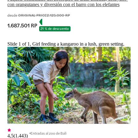
con orangutanes y diversión con el barro con los elefantes
desde
ORIGINAL PRICE
2.125.000 RP
1.687.501 RP
21 % de descuento
Slide 1 of 1, Girl feeding a kangaroo in a lush, green setting.
Entradas al zoo de Bali
4,5
(
1.443
)