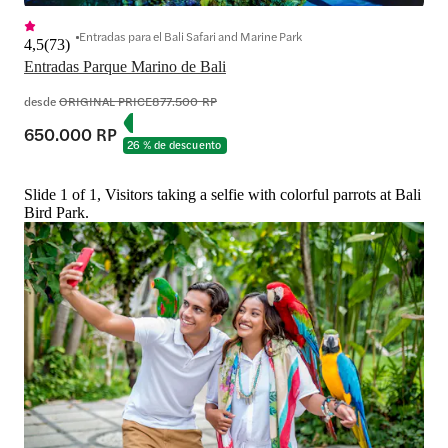
Entradas para el Bali Safari and Marine Park
4,5
(
73
)
Entradas Parque Marino de Bali
desde
ORIGINAL PRICE
877.500 RP
650.000 RP
26 % de descuento
Slide 1 of 1, Visitors taking a selfie with colorful parrots at Bali
Bird Park.