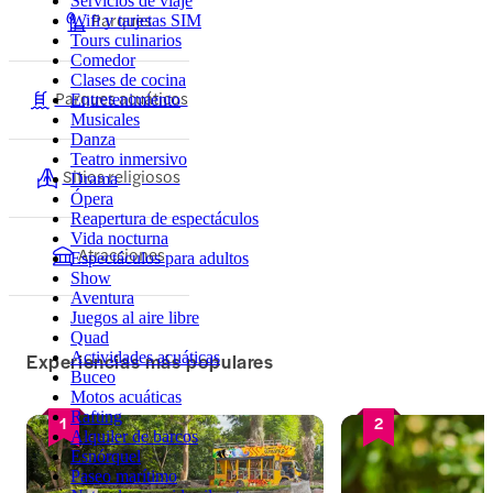
Servicios de viaje
Parques
Wifi y tarjetas SIM
Tours culinarios
Comedor
Clases de cocina
Parques acuáticos
Entretenimiento
Musicales
Danza
Teatro inmersivo
Sitios religiosos
Drama
Ópera
Reapertura de espectáculos
Vida nocturna
Atracciones
Espectáculos para adultos
Show
Aventura
Juegos al aire libre
Quad
Experiencias más populares
Actividades acuáticas
Buceo
Motos acuáticas
Rafting
1
2
Alquiler de barcos
Esnórquel
Paseo marítimo