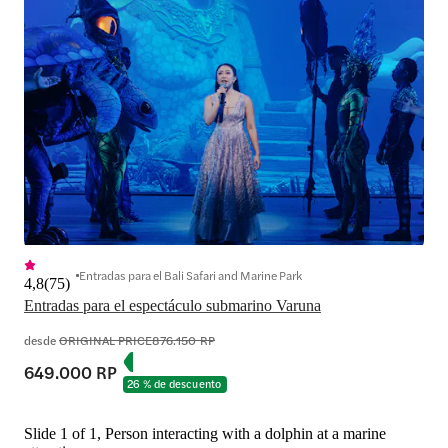
Entradas para el Bali Safari and Marine Park
4,8
(
75
)
Entradas para el espectáculo submarino Varuna
desde
ORIGINAL PRICE
876.150 RP
649.000 RP
26 % de descuento
Slide 1 of 1, Person interacting with a dolphin at a marine