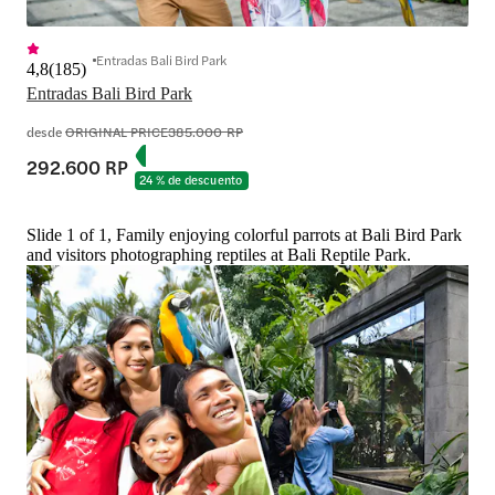
Entradas Bali Bird Park
4,8
(
185
)
Entradas Bali Bird Park
desde
ORIGINAL PRICE
385.000 RP
292.600 RP
24 % de descuento
Slide 1 of 1, Family enjoying colorful parrots at Bali Bird Park
and visitors photographing reptiles at Bali Reptile Park.