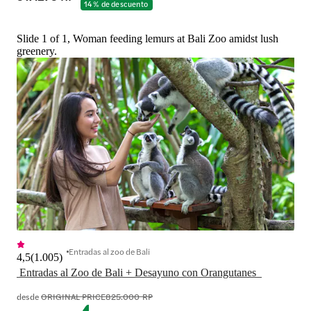
14 % de descuento
Slide 1 of 1, Woman feeding lemurs at Bali Zoo amidst lush
greenery.
Entradas al zoo de Bali
4,5
(
1.005
)
desde
ORIGINAL PRICE
825.000 RP