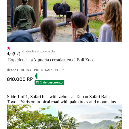
Entradas al zoo de Bali
4,6
(
67
)
 Experiencia «A puerta cerrada» en el Bali Zoo 
desde
ORIGINAL PRICE
949.999 RP
810.000 RP
15 % de descuento
Slide 1 of 1, Safari bus with zebras at Taman Safari Bali;
Toyota Yaris on tropical road with palm trees and mountains.