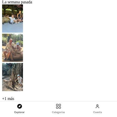
La semana pasada
+
1 más
Fue estupendo pasar el rato viendo a los animales, sobre todo al
darles de comer a los capibaras, a las suricatas y a los elefantes.
Explorar
Categorías
Cuenta
¡Qué día tan agradable en familia!