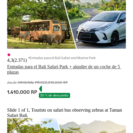
Entradas para el Bali Safari and Marine Park
4,3
(
2.371
)
Entradas para el Bali Safari Park + alquiler de un coche de 5 
plazas
desde
ORIGINAL PRICE
2.015.000 RP
1.410.000 RP
30 % de descuento
Slide 1 of 1, Tourists on safari bus observing zebras at Taman
Safari Bali.