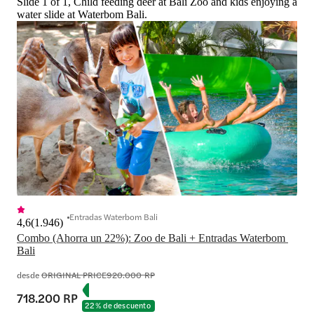
Slide 1 of 1, Child feeding deer at Bali Zoo and kids enjoying a
water slide at Waterbom Bali.
Entradas Waterbom Bali
4,6
(
1.946
)
Combo (Ahorra un 22%): Zoo de Bali + Entradas Waterbom 
Bali
desde
ORIGINAL PRICE
920.000 RP
718.200 RP
22 % de descuento