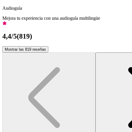
Audioguía
Mejora tu experiencia con una audioguía multilingüe
4,4
/5
(
819
)
Mostrar las 819 reseñas