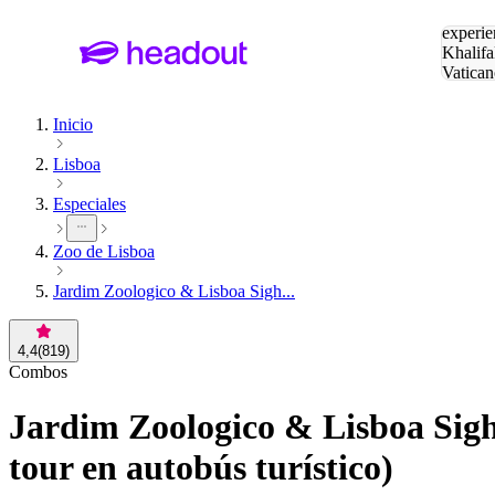
Buscar
experie
Khalifa
Vatican
Eiffel
Pa
Inicio
Lisboa
Especiales
Zoo de Lisboa
Jardim Zoologico & Lisboa Sigh...
4,4
(
819
)
Combos
Jardim Zoologico & Lisboa Sigh
tour en autobús turístico)