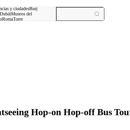
ncias y ciudades
Burj
Dubái
Museos del
o
Roma
Torre
rís
experiencias y ciudades
tseeing Hop-on Hop-off Bus Tour