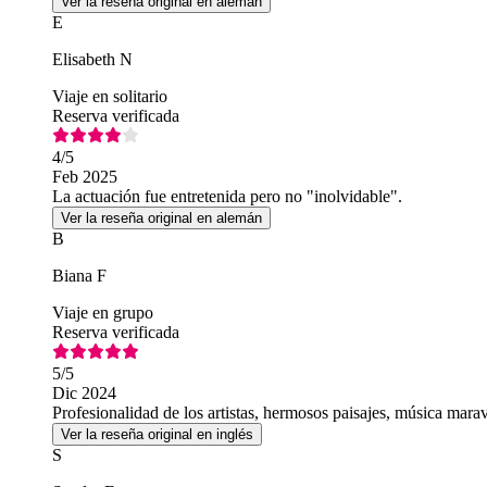
Ver la reseña original en alemán
E
Elisabeth N
Viaje en solitario
Reserva verificada
4
/5
Feb 2025
La actuación fue entretenida pero no "inolvidable".
Ver la reseña original en alemán
B
Biana F
Viaje en grupo
Reserva verificada
5
/5
Dic 2024
Profesionalidad de los artistas, hermosos paisajes, música marav
Ver la reseña original en inglés
S