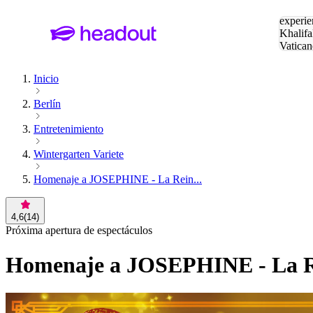
Buscar
experie
Khalifa
Vatican
Eiffel
Pa
Inicio
Berlín
Entretenimiento
Wintergarten Variete
Homenaje a JOSEPHINE - La Rein...
4,6
(
14
)
Próxima apertura de espectáculos
Homenaje a JOSEPHINE - La Rei