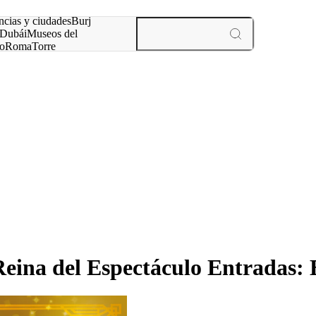
ncias y ciudades
Burj
Dubái
Museos del
o
Roma
Torre
rís
experiencias y ciudades
na del Espectáculo Entradas: 