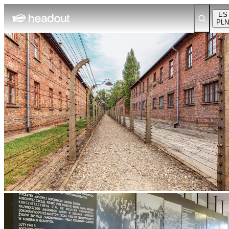
ES
PLN