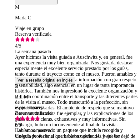
M
Maria C
Viaje en grupo
Reserva verificada
4
/5
La semana pasada
Ayer hicimos la visita guiada a Auschwitz y, en general, fue
una experiencia muy bien organizada. Nos gustaría destacar
especialmente el excelente servicio prestado por los guías,
tanto durante el trayecto como en el museo. Fueron amables y
profesionales, y transmitieron la información con gran respeto
Ver la reseña original en inglés
y sensibilidad, algo esencial en un lugar de tanta importancia
B
histórica. También nos impresionó la excelente organización y
la fluida coordinación entre el transporte y las diferentes partes
Bril M
de la visita al museo. Todo transcurrió a la perfección, sin
Viaje en pareja
esperas innecesarias. El ambiente de respeto que se mantuvo
Reserva verificada
durante toda la visita fue ejemplar, y las explicaciones de los
guías fueron claras, exhaustivas y muy informativas. Sin
embargo, hubo un inconveniente al final de la visita.
5
/5
Habíamos reservado un paquete que incluía recogida y
La semana pasada
traslado de vuelta al hotel. La recogida en el hotel fue
Un guía profesional que hablaba neerlandés y que no dejó de