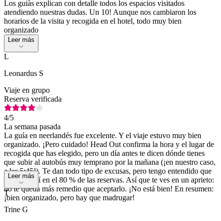
Los guiàs explican con detalle todos los espacios visitados
atendiendo nuestras dudas. Un 10! Aunque nos cambiaron los
horarios de la visita y recogida en el hotel, todo muy bien
organizado
Leer más
L
Leonardus S
Viaje en grupo
Reserva verificada
4
/5
La semana pasada
La guía en neerlandés fue excelente. Y el viaje estuvo muy bien
organizado. ¡Pero cuidado! Head Out confirma la hora y el lugar de
recogida que has elegido, pero un día antes te dicen dónde tienes
que subir al autobús muy temprano por la mañana (¡en nuestro caso,
a las 5:45!). Te dan todo tipo de excusas, pero tengo entendido que
Leer más
lo hacen así en el 80 % de las reservas. Así que te ves en un aprieto:
no te queda más remedio que aceptarlo. ¡No está bien! En resumen:
T
¡bien organizado, pero hay que madrugar!
Trine G