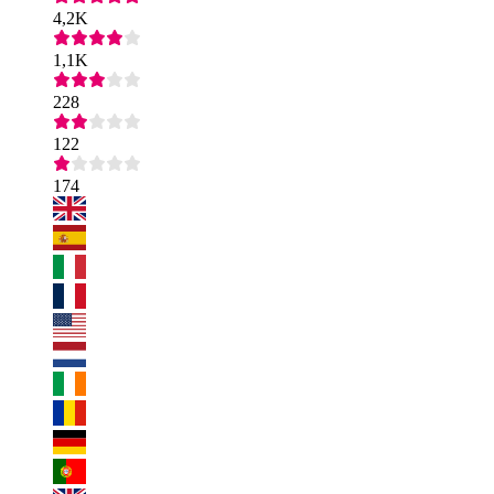
4,2K
1,1K
228
122
174