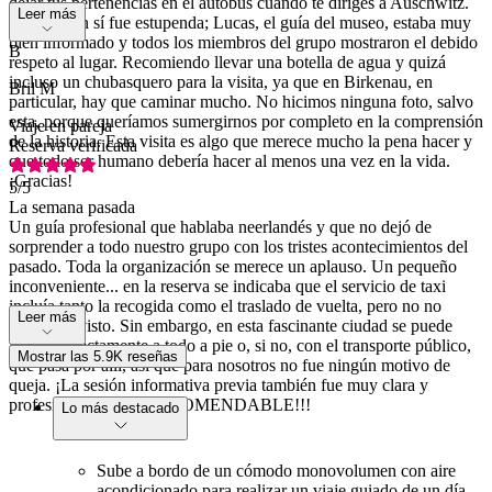
dejar tus pertenencias en el autobús cuando te diriges a Auschwitz.
Leer más
La visita en sí fue estupenda; Lucas, el guía del museo, estaba muy
bien informado y todos los miembros del grupo mostraron el debido
B
respeto al lugar. Recomiendo llevar una botella de agua y quizá
incluso un chubasquero para la visita, ya que en Birkenau, en
Bril M
particular, hay que caminar mucho. No hicimos ninguna foto, salvo
esta, porque queríamos sumergirnos por completo en la comprensión
Viaje en pareja
de la historia. Esta visita es algo que merece mucho la pena hacer y
Reserva verificada
que todo ser humano debería hacer al menos una vez en la vida.
¡Gracias!
5
/5
La semana pasada
Un guía profesional que hablaba neerlandés y que no dejó de
sorprender a todo nuestro grupo con los tristes acontecimientos del
pasado. Toda la organización se merece un aplauso. Un pequeño
inconveniente... en la reserva se indicaba que el servicio de taxi
incluía tanto la recogida como el traslado de vuelta, pero no no
Leer más
estaba previsto. Sin embargo, en esta fascinante ciudad se puede
llegar perfectamente a todo a pie o, si no, con el transporte público,
Mostrar las 5.9K reseñas
que pasa por allí, así que para nosotros no fue ningún motivo de
queja. ¡La sesión informativa previa también fue muy clara y
profesional! ¡MUY RECOMENDABLE!!!
Lo más destacado
Sube a bordo de un cómodo monovolumen con aire
acondicionado para realizar un viaje guiado de un día