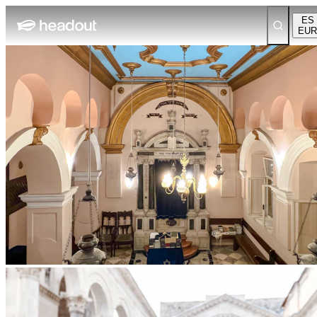
ES
EUR