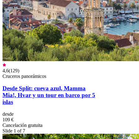
4,6
(
129
)
Cruceros panorámicos
Desde Split: cueva azul, Mamma
Mia!, Hvar y un tour en barco por 5
islas
desde
109 €
Cancelación gratuita
Slide 1 of 7