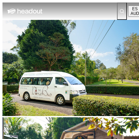
ES
AUD