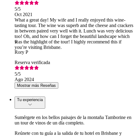
5
/5
Oct 2021
What a great day! My wife and I really enjoyed this wine-
tasting tour. The wine was superb and the cheese and crackers
in between paired very well with it. Lunch was very delicious
too! Oh, and how can I forget the beautiful landscape which
was the highlight of the tour! I highly recommend this if
R
you’re visiting Brisbane.
Rory P
Reserva verificada
5
/5
Ago 2024
Mostrar más Reseñas
Tu experiencia
Sumérgete en los bellos paisajes de la montaña Tamborine en
un tour de vinos de un día completo.
Reúnete con tu guía a la salida de tu hotel en Brisbane y