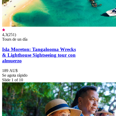
4,3
(
251
)
Tours de un día
Isla Moreton: Tangalooma Wrecks
& Lighthouse Sightseeing tour con
almuerzo
189 AU$
Se agota rápido
Slide 1 of 10