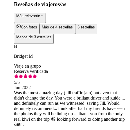
Reseñas de viajeros/as
Más relevante
Con fotos
Más de 4 estrellas
3 estrellas
Menos de 3 estrellas
B
Bridget M
Viaje en grupo
Reserva verificada
5
/5
Jun 2022
Was the most amazing day ( till traffic jam) but even that
didn't change the day. You were a brillant driver and guide ...
and definitely can run as we witnessed, saving Jill. Would
definitely recommend... think after half my friends have seen
the photos they will be lining up ... thank you from the only
J
real kiwi on the trip 😀 looking forward to doing another trip
Jen
soon.