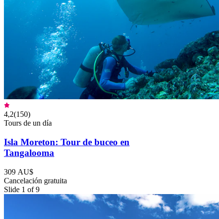
4,2
(
150
)
Tours de un día
Isla Moreton: Tour de buceo en
Tangalooma
309 AU$
Cancelación gratuita
Slide 1 of 9