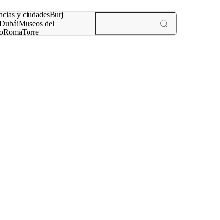
ncias y ciudades
Burj
Dubái
Museos del
o
Roma
Torre
rís
experiencias y ciudades