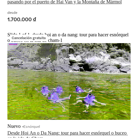
pasando por el puerto de Hai Van y la Montaña de Mármol
desde
1.700.000 ₫
Slide 1 of 1, desde hoi an o da nang: tour para hacer esnórquel
Cancelación gratuita
o buceo en la isla de cham-1
Nuevo
Esnórquel
Desde Hoi An o Da Nang: tour para hacer esnórquel o buceo 