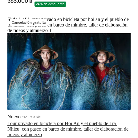
685.000 ₫
24 % de descuento
Slide 1 of 1, tour privado en bicicleta por hoi an y el pueblo de
Cancelación gratuita
tra nhieu, con paseo en barco de mimbre, taller de elaboración
de fideos y almuerzo-1
Nuevo
Tours a pie
Tour privado en bicicleta por Hoi An y el pueblo de Tra 
Nhieu, con paseo en barco de mimbre, taller de elaboración de 
fideos y almuerzo