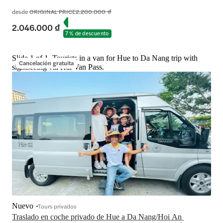
desde
ORIGINAL PRICE
2.200.000 ₫
2.046.000 ₫
7 % de descuento
Slide 1 of 1, Tourists in a van for Hue to Da Nang trip with
Cancelación gratuita
sightseeing via Hai Van Pass.
Nuevo
Tours privados
Traslado en coche privado de Hue a Da Nang/Hoi An 