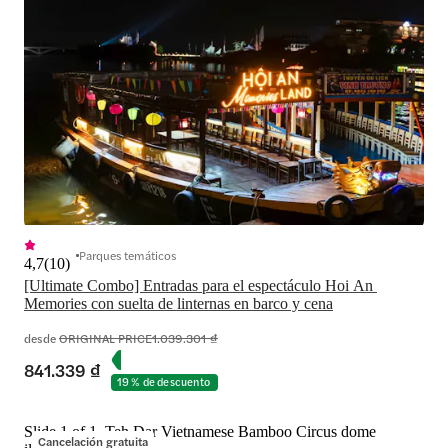
Parques temáticos
4,7
(
10
)
[Ultimate Combo] Entradas para el espectáculo Hoi An 
desde
ORIGINAL PRICE
1.039.301 ₫
841.339 ₫
19 % de descuento
Slide 1 of 1, Teh Dar Vietnamese Bamboo Circus dome
Cancelación gratuita