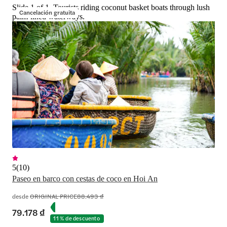
Slide 1 of 1, Tourists riding coconut basket boats through lush
Cancelación gratuita
palm-lined waterways.
5
(
10
)
Paseo en barco con cestas de coco en Hoi An
desde
ORIGINAL PRICE
88.493 ₫
79.178 ₫
11 % de descuento