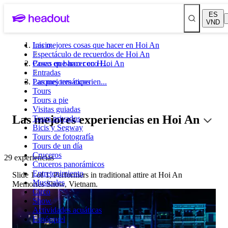
ES
VND
Las mejores cosas que hacer en Hoi An
Inicio
Espectáculo de recuerdos de Hoi An
Paseo en barco coco Hoi An
Cosas que hacer en H...
Entradas
Parques temáticos
Las mejores experien...
Tours
Tours a pie
Visitas guiadas
Las mejores experiencias en Hoi An
Tours privados
Bicis y Segway
Tours de fotografía
Tours de un día
Cruceros
29 experiencias
Cruceros panorámicos
Entretenimiento
Slide 1 of 1, Performers in traditional attire at Hoi An
Musicales
Memories Show, Vietnam.
Circo
Show
Actividades acuáticas
Esnórquel