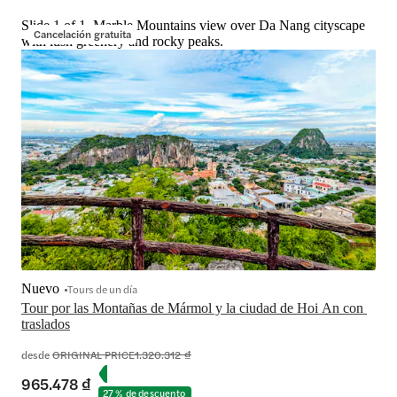
Slide 1 of 1, Marble Mountains view over Da Nang cityscape
Cancelación gratuita
with lush greenery and rocky peaks.
Nuevo
Tours de un día
Tour por las Montañas de Mármol y la ciudad de Hoi An con 
traslados
desde
ORIGINAL PRICE
1.320.312 ₫
965.478 ₫
27 % de descuento