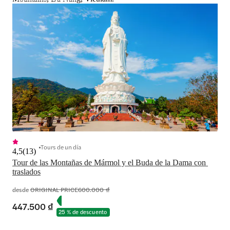
Tours de un día
4,5
(
13
)
Tour de las Montañas de Mármol y el Buda de la Dama con 
traslados
desde
ORIGINAL PRICE
600.000 ₫
447.500 ₫
25 % de descuento