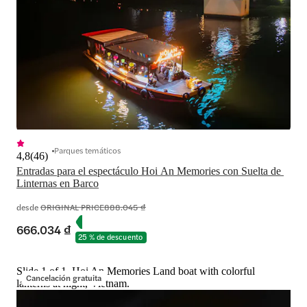
Parques temáticos
4,8
(
46
)
Entradas para el espectáculo Hoi An Memories con Suelta de 
Linternas en Barco
desde
ORIGINAL PRICE
888.045 ₫
666.034 ₫
25 % de descuento
Slide 1 of 1, Hoi An Memories Land boat with colorful
Cancelación gratuita
lanterns at night, Vietnam.