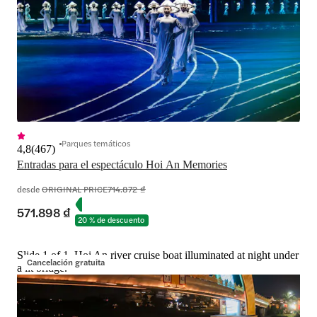
Parques temáticos
4,8
(
467
)
Entradas para el espectáculo Hoi An Memories
desde
ORIGINAL PRICE
714.872 ₫
571.898 ₫
20 % de descuento
Slide 1 of 1, Hoi An river cruise boat illuminated at night under
Cancelación gratuita
a lit bridge.