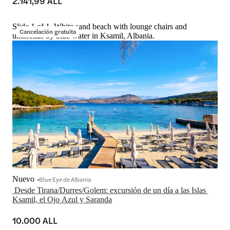
2.141,99 ALL
Slide 1 of 1, White sand beach with lounge chairs and
Cancelación gratuita
umbrellas by blue water in Ksamil, Albania.
Nuevo
Blue Eye de Albania
 Desde Tirana/Durres/Golem: excursión de un día a las Islas 
10.000 ALL