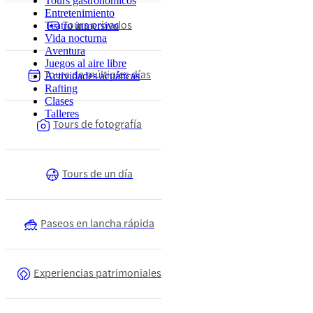
Tours gastronómicos
Entretenimiento
Tours privados
Teatro inmersivo
Vida nocturna
Aventura
Juegos al aire libre
Tours de múltiples días
Actividades acuáticas
Rafting
Clases
Talleres
Tours de fotografía
Tours de un día
Paseos en lancha rápida
Experiencias patrimoniales