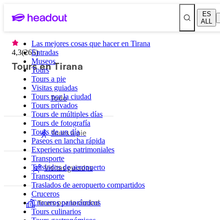
ES
ALL
Las mejores cosas que hacer en Tirana
4,3
(
265
Entradas
)
Museos
Tours en Tirana
Tours
Tours a pie
Visitas guiadas
Tours por la ciudad
Todo
Tours privados
Tours de múltiples días
Tours de fotografía
Tours a pie
Tours de un día
Paseos en lancha rápida
Experiencias patrimoniales
Transporte
Visitas guiadas
Traslados de aeropuerto
Transporte
Traslados de aeropuerto compartidos
Cruceros
Tours por la ciudad
Cruceros panorámicos
Tours culinarios