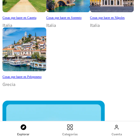
Cosas que hacer en Caserta
Cosas que hacer en Sorrento
Cosas que hacer en Nápoles
Italia
Italia
Italia
Cosas que hacer en Peloponeso
Grecia
Explorar
Categorías
Cuenta