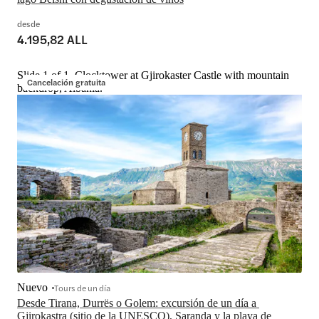
desde
4.195,82 ALL
Slide 1 of 1, Clocktower at Gjirokaster Castle with mountain
Cancelación gratuita
backdrop, Albania.
Nuevo
Tours de un día
Desde Tirana, Durrës o Golem: excursión de un día a 
Gjirokastra (sitio de la UNESCO), Saranda y la playa de 