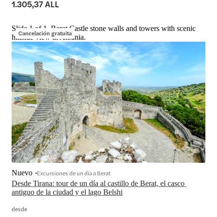
1.305,37 ALL
Slide 1 of 1, Berat Castle stone walls and towers with scenic
Cancelación gratuita
hillside view in Albania.
Nuevo
Excursiones de un día a Berat
Desde Tirana: tour de un día al castillo de Berat, el casco 
antiguo de la ciudad y el lago Belshi
desde