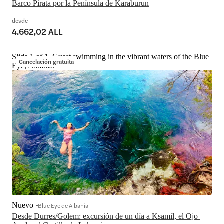
Barco Pirata por la Península de Karaburun
desde
4.662,02 ALL
Slide 1 of 1, Guest swimming in the vibrant waters of the Blue
Cancelación gratuita
Eye, Albania.
Nuevo
Blue Eye de Albania
Desde Durres/Golem: excursión de un día a Ksamil, el Ojo 