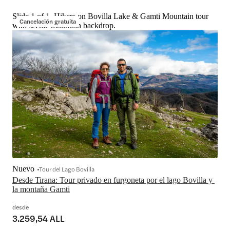
Slide 1 of 1, Hikers on Bovilla Lake & Gamti Mountain tour
Cancelación gratuita
with scenic mountain backdrop.
Nuevo
Tour del Lago Bovilla
Desde Tirana: Tour privado en furgoneta por el lago Bovilla y 
la montaña Gamti
desde
3.259,54 ALL