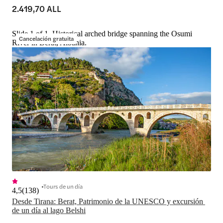
2.419,70 ALL
Slide 1 of 1, Historical arched bridge spanning the Osumi
Cancelación gratuita
River in Berat, Albania.
Tours de un día
4,5
(
138
)
Desde Tirana: Berat, Patrimonio de la UNESCO y excursión 
de un día al lago Belshi