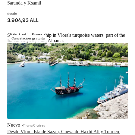
Saranda y Ksamil
desde
3.904,93 ALL
Slide 1 of 1, Pirate ship in Vlora's turquoise waters, part of the
Cancelación gratuita
Ionian Odyssey tour, Albania.
Nuevo
Tirana Cruises
Desde Vlore: Isla de Sazan, Cueva de Haxhi Ali y Tour en 