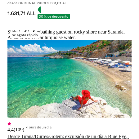
desde
ORIGINAL PRICE
2.331,01 ALL
1.631,71 ALL
30 % de descuento
Slide 1 of 1, Sunbathing guest on rocky shore near Saranda,
Se agota rápido
Albania with clear turquoise water.
Tours de un día
4,4
(
109
)
Desde Tirana/Durres/Golem: excursión de un día a Blue Eye, 