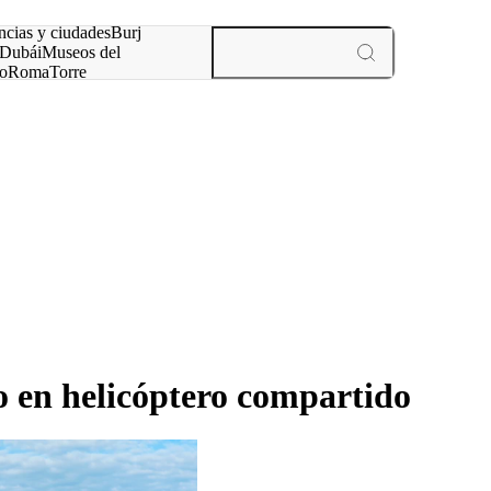
ncias y ciudades
Burj
Dubái
Museos del
o
Roma
Torre
rís
experiencias y ciudades
 en helicóptero compartido