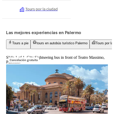
Tours por la ciudad
Las mejores experiencias en Palermo
Tours a pie
tours en autobús turístico Palermo
Tours por la
Slide 1 of 1, City Sightseeing bus in front of Teatro Massimo,
Cancelación gratuita
Palermo.