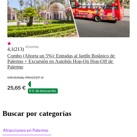
Combo
4,1
(
213
)
Combo (Ahorra un 5%): Entradas al Jardín Botánico de 
Palermo + Excursión en Autobús Hop-On Hop-Off de 
Palermo
ORIGINAL PRICE
27 €
25,65 €
5 % de descuento
Buscar por categorías
Atracciones en Palermo