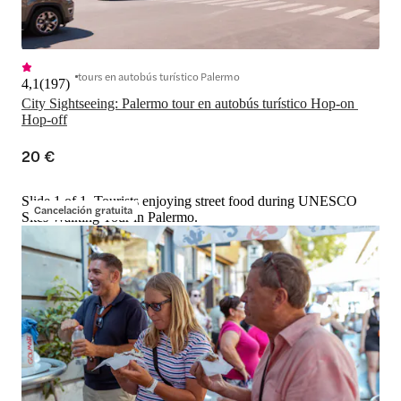
tours en autobús turístico Palermo
4,1
(
197
)
City Sightseeing: Palermo tour en autobús turístico Hop-on 
Hop-off
20 €
Slide 1 of 1, Tourists enjoying street food during UNESCO
Cancelación gratuita
Sites Walking Tour in Palermo.