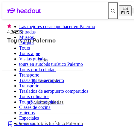
ES
EUR
Las mejores cosas que hacer en Palermo
4,3
(
296
Entradas
)
Museos
Tours en Palermo
Parques
Tours
Tours a pie
Visitas guiadas
Todo
tours en autobús turístico Palermo
Tours por la ciudad
Transporte
Tours a pie
Traslados de aeropuerto
Transporte
Traslados de aeropuerto compartidos
Tours culinarios
Visitas guiadas
Tours gastronómicos
Clases de cocina
Viñedos
Especiales
tours en autobús turístico Palermo
Combos