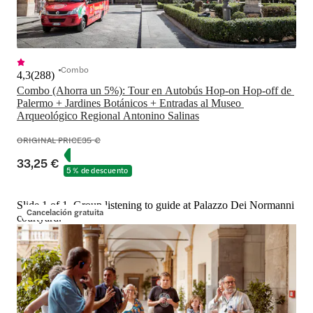
Combo
4,3
(
288
)
Combo (Ahorra un 5%): Tour en Autobús Hop-on Hop-off de 
Palermo + Jardines Botánicos + Entradas al Museo 
Arqueológico Regional Antonino Salinas
ORIGINAL PRICE
35 €
33,25 €
5 % de descuento
Slide 1 of 1, Group listening to guide at Palazzo Dei Normanni
Cancelación gratuita
courtyard.