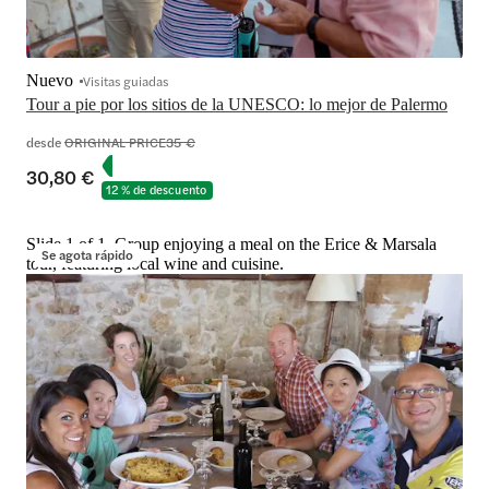
Nuevo
Visitas guiadas
Tour a pie por los sitios de la UNESCO: lo mejor de Palermo
desde
ORIGINAL PRICE
35 €
30,80 €
12 % de descuento
Slide 1 of 1, Group enjoying a meal on the Erice & Marsala
Se agota rápido
tour, featuring local wine and cuisine.