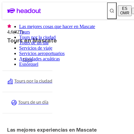
ES
OMR
Las mejores cosas que hacer en Mascate
4,6
(
327
Tours
)
Tours por la ciudad
Tours en Mascate
Tours de un día
Servicios de viaje
Servicios aeroportuarios
Actividades acuáticas
Todo
Esnórquel
Tours por la ciudad
Tours de un día
Las mejores experiencias en Mascate