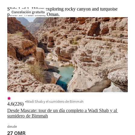
Slide 1 of 1, Hikers exploring rocky canyon and turquoise
Cancelación gratuita
pools in Wadi Shab, Oman.
Wadi Shab y el sumidero de Bimmah
4,6
(
226
)
Desde Mascate: tour de un día completo a Wadi Shab y al 
sumidero de Bimmah
desde
27 OMR