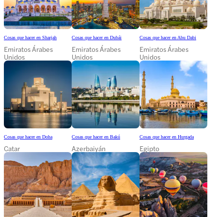
Cosas que hacer en Sharjah
Cosas que hacer en Dubái
Cosas que hacer en Abu Dabi
Emiratos Árabes
Emiratos Árabes
Emiratos Árabes
Unidos
Unidos
Unidos
Cosas que hacer en Doha
Cosas que hacer en Bakú
Cosas que hacer en Hurgada
Catar
Azerbaiyán
Egipto