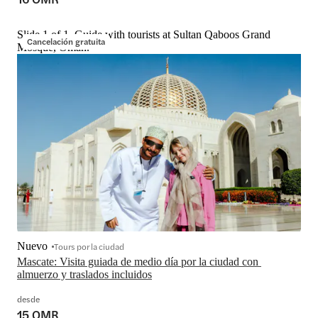
Slide 1 of 1, Guide with tourists at Sultan Qaboos Grand
Cancelación gratuita
Mosque, Oman.
Nuevo
Tours por la ciudad
Mascate: Visita guiada de medio día por la ciudad con 
almuerzo y traslados incluidos
desde
15 OMR