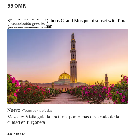
55 OMR
Slide 1 of 1, Sultan Qaboos Grand Mosque at sunset with floral
Cancelación gratuita
gardens, Muscat, Oman.
Nuevo
Tours por la ciudad
Mascate: Visita guiada nocturna por lo más destacado de la 
ciudad en furgoneta
16 OMR