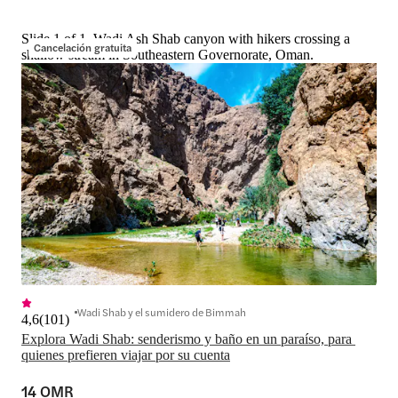
Slide 1 of 1, Wadi Ash Shab canyon with hikers crossing a
Cancelación gratuita
shallow stream in Southeastern Governorate, Oman.
Wadi Shab y el sumidero de Bimmah
4,6
(
101
)
Explora Wadi Shab: senderismo y baño en un paraíso, para 
quienes prefieren viajar por su cuenta
14 OMR