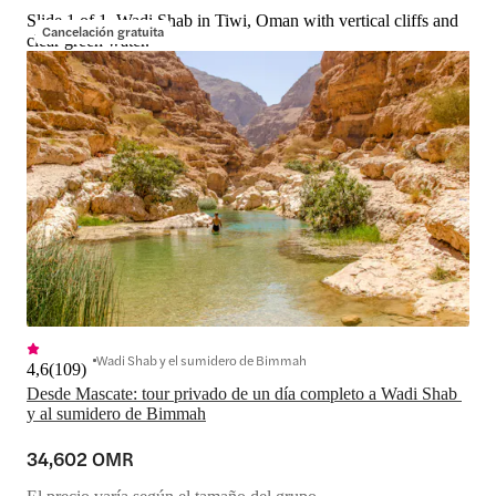
Slide 1 of 1, Wadi Shab in Tiwi, Oman with vertical cliffs and
Cancelación gratuita
clear green water.
Wadi Shab y el sumidero de Bimmah
4,6
(
109
)
Desde Mascate: tour privado de un día completo a Wadi Shab 
y al sumidero de Bimmah
34,602 OMR