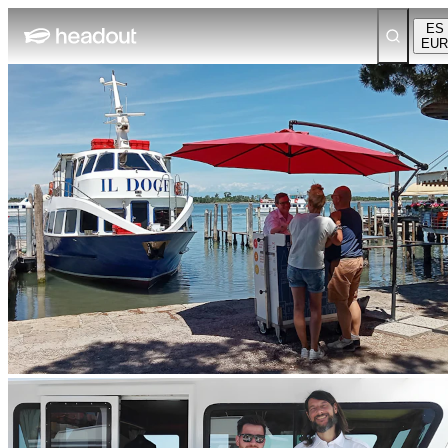
ES
EUR