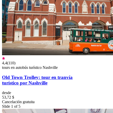
4,4
(
110
)
tours en autobús turístico Nashville
Old Town Trolley: tour en tranvía
turístico por Nashville
desde
53,72 $
Cancelación gratuita
Slide 1 of 5