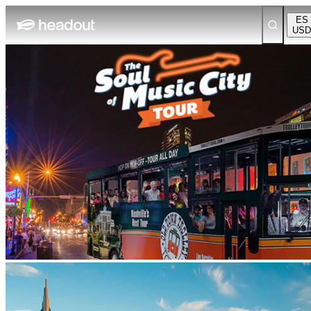
ES
USD