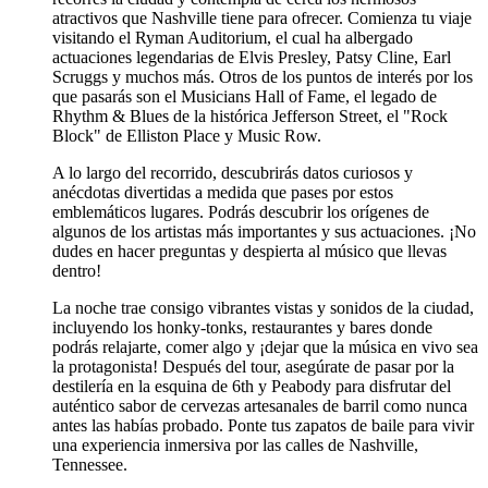
atractivos que Nashville tiene para ofrecer. Comienza tu viaje
visitando el Ryman Auditorium, el cual ha albergado
actuaciones legendarias de Elvis Presley, Patsy Cline, Earl
Scruggs y muchos más. Otros de los puntos de interés por los
que pasarás son el Musicians Hall of Fame, el legado de
Rhythm & Blues de la histórica Jefferson Street, el "Rock
Block" de Elliston Place y Music Row.
A lo largo del recorrido, descubrirás datos curiosos y
anécdotas divertidas a medida que pases por estos
emblemáticos lugares. Podrás descubrir los orígenes de
algunos de los artistas más importantes y sus actuaciones. ¡No
dudes en hacer preguntas y despierta al músico que llevas
dentro!
La noche trae consigo vibrantes vistas y sonidos de la ciudad,
incluyendo los honky-tonks, restaurantes y bares donde
podrás relajarte, comer algo y ¡dejar que la música en vivo sea
la protagonista! Después del tour, asegúrate de pasar por la
destilería en la esquina de 6th y Peabody para disfrutar del
auténtico sabor de cervezas artesanales de barril como nunca
antes las habías probado. Ponte tus zapatos de baile para vivir
una experiencia inmersiva por las calles de Nashville,
Tennessee.