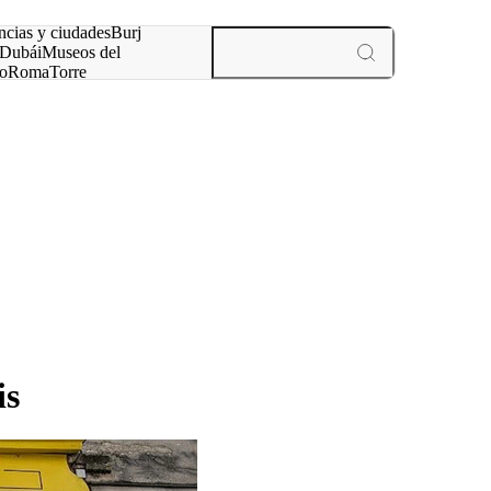
ncias y ciudades
Burj
Dubái
Museos del
o
Roma
Torre
rís
experiencias y ciudades
is