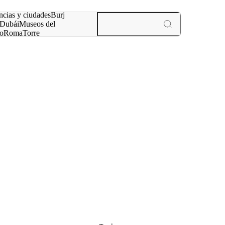
ncias y ciudades
Burj
Dubái
Museos del
o
Roma
Torre
rís
experiencias y ciudades