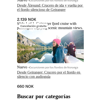
Nuevo
Excursiones por los fiordos de Noruega
Desde Ålesund: Crucero de ida y vuelta por 
el fiordo silencioso de Geiranger
2.139 NOK
Slide 1 of 1, Geiranger fjord cruise with
Cancelación gratuita
passengers enjoying scenic mountain views.
Nuevo
Excursiones por los fiordos de Noruega
Desde Geiranger: Crucero por el fiordo en 
silencio con audioguía
660 NOK
Buscar por categorías