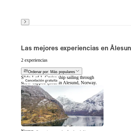
Las mejores experiencias en Ålesu
2 experiencias
Ordenar por: Más populares
Slide 1 of 1, Cruise ship sailing through
Cancelación gratuita
snow-capped fjords in Alesund, Norway.