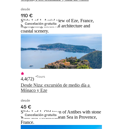
desde
110 €
Slide 1 of 1, Aerial view of Eze, France,
Cancelación gratuita
highlighting medieval architecture and
coastal scenery.
Tours
4,4
(
72
)
Desde Niza: excursión de medio día a 
Mónaco y Eze
desde
45 €
Slide 1 of 1, Old town of Antibes with stone
Cancelación gratuita
walls and Mediterranean Sea in Provence,
France.