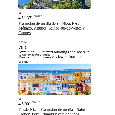
Tours
4,5
(
137
)
Excursión de un día desde Niza: Éze, 
Mónaco, Antibes, Saint-Paul-de-Vence y 
Cannes
desde
75 €
Slide 1 of 1, Colorful buildings and boats in
Cancelación gratuita
Port Grimaud, France, viewed from the
water.
Tours
4,5
(
90
)
Desde Niza:  Excursión de un día a Saint-
Tropez, Port Grimaud y cata de vinos