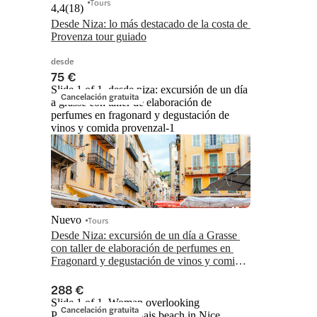
Tours
4,4
(
18
)
Desde Niza: lo más destacado de la costa de 
Provenza tour guiado
desde
75 €
Slide 1 of 1, desde niza: excursión de un día
Cancelación gratuita
a grasse con taller de elaboración de
perfumes en fragonard y degustación de
vinos y comida provenzal-1
Nuevo
Tours
Desde Niza: excursión de un día a Grasse 
con taller de elaboración de perfumes en 
Fragonard y degustación de vinos y comida 
provenzal
288 €
Slide 1 of 1, Woman overlooking
Cancelación gratuita
Promenade des Anglais beach in Nice