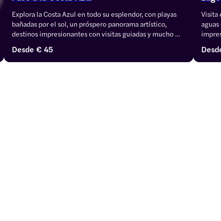
Explora la Costa Azul en todo su esplendor, con playas 
Visita
bañadas por el sol, un próspero panorama artístico, 
aguas 
destinos impresionantes con visitas guiadas y mucho 
impres
más. Visita la Villa griega Kerylos, ve de compras a las 
recuer
Desde
€ 45
Desd
Galerías Lafayette y recorre los Museos de Renoir y 
Picasso.