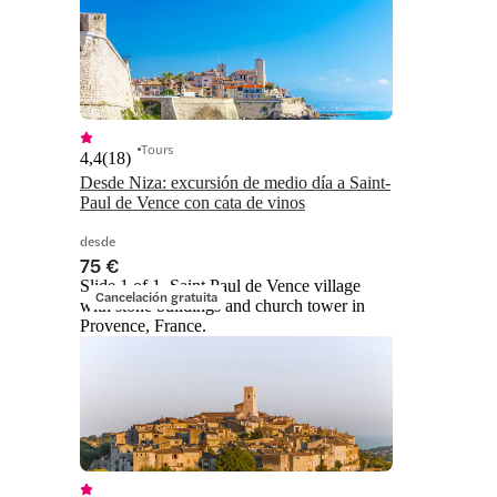
Tours
4,4
(
18
)
Desde Niza: excursión de medio día a Saint-
Paul de Vence con cata de vinos
desde
75 €
Slide 1 of 1, Saint Paul de Vence village
Cancelación gratuita
with stone buildings and church tower in
Provence, France.