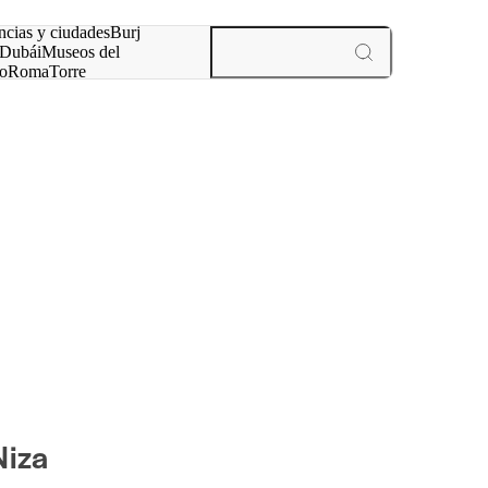
ncias y ciudades
Burj
Dubái
Museos del
o
Roma
Torre
rís
experiencias y ciudades
Niza