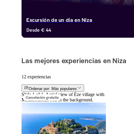
Excursión de un día en Niza
Desde
€ 44
Las mejores experiencias en Niza
12 experiencias
Ordenar por: Más populares
Slide 1 of 1, Aerial view of Èze village with
Cancelación gratuita
Mediterranean Sea in the background.