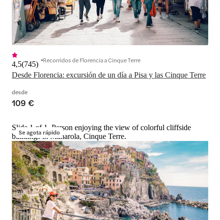
Recorridos de Florencia a Cinque Terre
4,5
(
745
)
Desde Florencia: excursión de un día a Pisa y las Cinque Terre
desde
109 €
Slide 1 of 1, Person enjoying the view of colorful cliffside
Se agota rápido
buildings in Manarola, Cinque Terre.