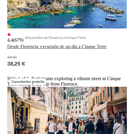
Recorridos de Florencia a Cinque Terre
4,4
(
679
)
Desde Florencia: excursión de un día a Cinque Terre
desde
38,25 €
Slide 1 of 1, Participants exploring a vibrant street in Cinque
Cancelación gratuita
Terre during a day trip from Florence.