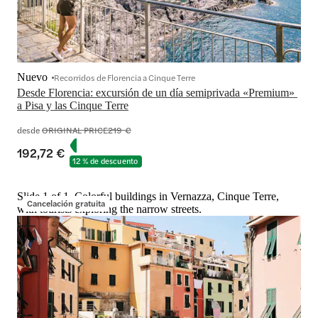
Nuevo
Recorridos de Florencia a Cinque Terre
Desde Florencia: excursión de un día semiprivada «Premium» 
a Pisa y las Cinque Terre
desde
ORIGINAL PRICE
219 €
192,72 €
12 % de descuento
Slide 1 of 1, Colorful buildings in Vernazza, Cinque Terre,
Cancelación gratuita
with tourists exploring the narrow streets.