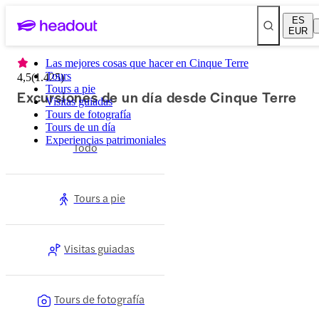
ES
EUR
Las mejores cosas que hacer en Cinque Terre
Tours
4,5
(
1.425
)
Tours a pie
Excursiones de un día desde Cinque Terre
Visitas guiadas
Tours de fotografía
Tours de un día
Experiencias patrimoniales
Todo
Tours a pie
Visitas guiadas
Tours de fotografía