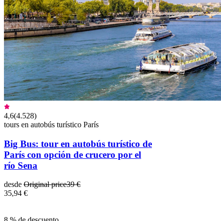
4,6
(
4.528
)
tours en autobús turístico París
Big Bus: tour en autobús turístico de
París con opción de crucero por el
río Sena
desde
Original price
39 €
35,94 €
8 % de descuento