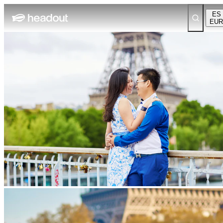
ES
EUR