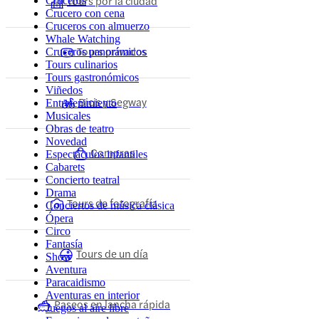
Tours por la ciudad
Cruceros
Crucero con cena
Cruceros con almuerzo
Whale Watching
Tours privados
Cruceros panorámicos
Tours culinarios
Tours gastronómicos
Viñedos
Bicis y Segway
Entretenimiento
Musicales
Obras de teatro
Novedad
Compras
Espectáculos infantiles
Cabarets
Concierto teatral
Drama
Tours de fotografía
Conciertos de música clásica
Ópera
Circo
Fantasía
Tours de un día
Show
Aventura
Paracaidismo
Aventuras en interior
Paseos en lancha rápida
Juegos al aire libre