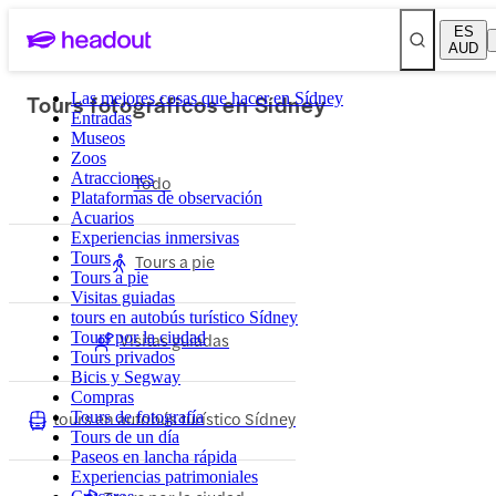
ES
AUD
Tours fotográficos en Sídney
Las mejores cosas que hacer en Sídney
Entradas
Museos
Zoos
Atracciones
Todo
Plataformas de observación
Acuarios
Experiencias inmersivas
Tours
Tours a pie
Tours a pie
Visitas guiadas
tours en autobús turístico Sídney
Tours por la ciudad
Visitas guiadas
Tours privados
Bicis y Segway
Compras
tours en autobús turístico Sídney
Tours de fotografía
Tours de un día
Paseos en lancha rápida
Experiencias patrimoniales