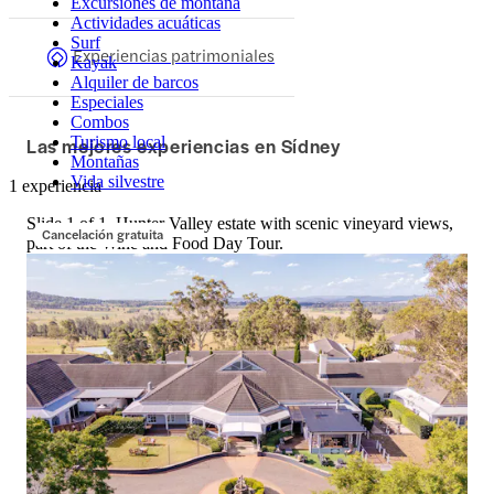
Excursiones de montaña
Actividades acuáticas
Surf
Experiencias patrimoniales
Kayak
Alquiler de barcos
Especiales
Combos
Las mejores experiencias en Sídney
Turismo local
Montañas
Vida silvestre
1 experiencia
Slide 1 of 1, Hunter Valley estate with scenic vineyard views,
Cancelación gratuita
part of the Wine and Food Day Tour.