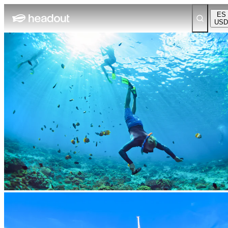
ES
USD